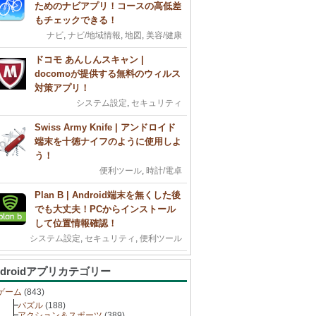
ためのナビアプリ！コースの高低差
もチェックできる！
ナビ
,
ナビ/地域情報
,
地図
,
美容/健康
ドコモ あんしんスキャン |
docomoが提供する無料のウィルス
対策アプリ！
システム設定
,
セキュリティ
Swiss Army Knife | アンドロイド
端末を十徳ナイフのように使用しよ
う！
便利ツール
,
時計/電卓
Plan B | Android端末を無くした後
でも大丈夫！PCからインストール
して位置情報確認！
システム設定
,
セキュリティ
,
便利ツール
ndroidアプリカテゴリー
ゲーム
(843)
パズル
(188)
アクション＆スポーツ
(389)