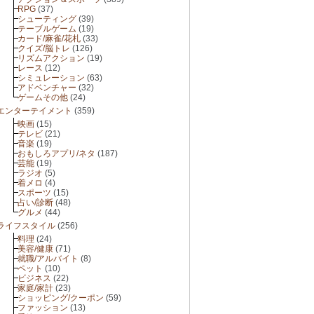
RPG
(37)
シューティング
(39)
テーブルゲーム
(19)
カード/麻雀/花札
(33)
クイズ/脳トレ
(126)
リズムアクション
(19)
レース
(12)
シミュレーション
(63)
アドベンチャー
(32)
ゲームその他
(24)
エンターテイメント
(359)
映画
(15)
テレビ
(21)
音楽
(19)
おもしろアプリ/ネタ
(187)
芸能
(19)
ラジオ
(5)
着メロ
(4)
スポーツ
(15)
占い/診断
(48)
グルメ
(44)
ライフスタイル
(256)
料理
(24)
美容/健康
(71)
就職/アルバイト
(8)
ペット
(10)
ビジネス
(22)
家庭/家計
(23)
ショッピング/クーポン
(59)
ファッション
(13)