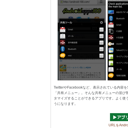
TwitterやFacebookなど、表示されてい
「共有メニュー」。そんな共有メニューの並び
タマイズすることができるアプリです。よく使
うになります。
URLをAnd