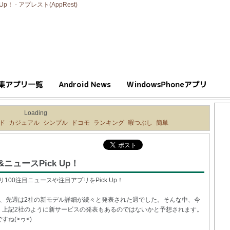
Up！ - アプレスト(AppRest)
Loading
ド
カジュアル
シンプル
ドコモ
ランキング
暇つぶし
簡単
プリ&ニュースPick Up！
プリ100注目ニュースや注目アプリをPick Up！
発表し、先週は2社の新モデル詳細が続々と発表された週でした。そんな中、今
、上記2社のように新サービスの発表もあるのではないかと予想されます。
ね(>ヮ<)