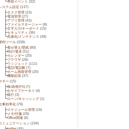
季節イベント
(32)
システム設定
(137)
タスク管理
(23)
電池管理
(27)
アプリ管理
(43)
ファイルマネージャー
(9)
文字入力/キーボード
(15)
セキュリティ
(36)
高速化/メンテナンス
(39)
便利ツール
(338)
着せ替え/壁紙
(80)
時計/電卓
(51)
カレンダー
(20)
ブラウザ
(26)
ウィジェット
(111)
電話/電話帳
(7)
ホーム画面管理
(20)
機能拡張
(37)
マネー
(15)
株/為替(FX)
(7)
おサイフケータイ
(4)
銀行
(3)
ローン/キャッシング
(1)
仕事効率化
(79)
スケジュール管理
(19)
メモ/付箋
(29)
Office関連
(6)
コミュニケーション
(104)
twitter
(45)