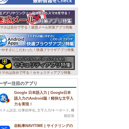
マホは自分で守る！迷惑メール対策アプリ特集
いやすさにこだわった！快適ブラウザアプリ特集
スマホは自分で守る！セキュリティアプリ特集
ーザー注目のアプリ
Google 日本語入力 | Google日本
語入力のAndroid版！軽快な文字入
力を実現！
ステム設定
,
仕事効率化
,
文字入力/キーボード
,
機
能拡張
自転車NAVITIME | サイクリングの