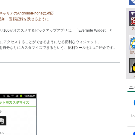
アのAndroid/iPhoneに対応
携機能追加 運転記録を残せるように
ス
100がオススメするピックアップアプリは、「Evernote Widget」と
vernoteにアクセスすることができるようになる便利なウィジェット。
ニューを自分なりにカスタマイズできるという、
便利ツール
を2つご紹介です。
使
ユ
シ