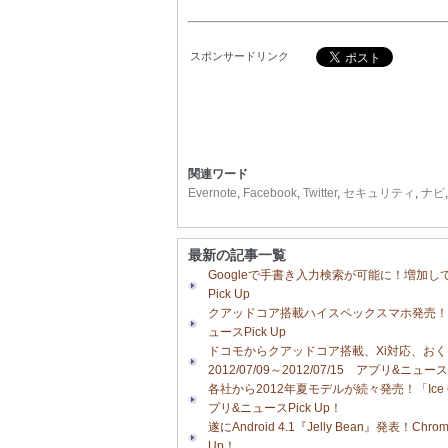
スポンサードリンク
関連ワード
Evernote
,
Facebook
,
Twitter
,
セキュリティ
,
ナビ
最新の記事一覧
Googleで手書き入力検索が可能に！増加してい
Pick Up
クアッドコア搭載ハイスペックスマホ発売！タブブ
ュースPick Up
ドコモからクアッドコア搭載、Xi対応、お
2012/07/09～2012/07/15 アプリ&ニュースP
各社から2012年夏モデルが続々発売！「Ice Cre
プリ&ニュースPick Up！
遂にAndroid 4.1『Jelly Bean』発表！C
Up！