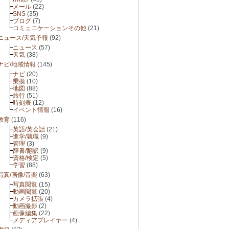
メール
(22)
SNS
(35)
ブログ
(7)
コミュニケーションその他
(21)
ニュース/天気予報
(92)
ニュース
(57)
天気
(38)
ナビ/地域情報
(145)
ナビ
(20)
乗換
(10)
地図
(88)
旅行
(51)
時刻表
(12)
イベント情報
(16)
教育
(116)
英語/英会話
(21)
進学/就職
(9)
管理
(3)
辞書/翻訳
(9)
資格/検定
(5)
学習
(88)
写真/画像/音楽
(63)
写真閲覧
(15)
動画閲覧
(20)
カメラ拡張
(4)
動画撮影
(2)
画像編集
(22)
メディアプレイヤー
(4)