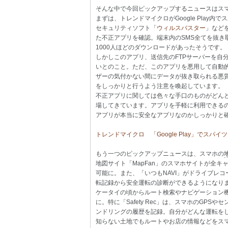
そんな中で今回ピックアップするニュースはス
まずは、トレンドマイクロがGoogle Play
セキュリティソフト「
ウィルスバスター
」などを
た不正アプリを確認。端末内のSMS全てを抜き
1000人ほどのダウンロードがあったそうです。
しかしこのアプリ、送信先のFTPサーバーを自
いとのこと。ただ、このアプリを悪用して自動的
ザーの気付かない間にデータが抜き取られる悪
をしっかりと行うよう注意を喚起しています。
不正アプリに関しては色々な手口のものがどん
場してきています。アプリを手軽に利用できるのが
アプリが本当に安全なアプリなのかしっかりと
トレンドマイクロ 「Google Play」でス
もう一つのピックアップニュースは、スマホの
地図サイト「MapFan」のスマホサイトが全キャ
可能に。また、「いつもNAVI」がドライブレコー
転記録から安全運転の診断ができるようになり
ケータイの頃からルート検索やナビゲーション
に。特に「Safety Rec」は、スマホのGP
ンドリングの履歴を記録。自分がどんな運転をし
知らない土地でもルートやお店の情報などをス