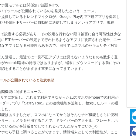
マホ夏モデルとは関係無い話題を2つ。
内でスパイツールが公開されているのを発見したというニュース。
提供しているトレンドマイクロが、Google Play内で正規アプリを偽装し
取り外部FTPサーバーに自動的に送信してしまうというアプリで、現在
分で設定する必要があり、その設定を行わない限り被害に合う可能性は少な
にFTPサーバーの設定まで行われるようなアプリに改変された場合、ユー
質なアプリになる可能性もあるので、同社ではスマホの
セキュリティ
対策
どん登場し、最近では一見不正アプリには見えないようなものも数多く登
Android端末の特徴ではありますが、端末にダウンロードする前にその
確認をすることがますます重要になってきています。
パイツールが公開されていると注意喚起
地図
機能に関するニュース。
リアに対応し、これまで利用できなかったauスマホやiPhoneでの利用が
ダーアプリ「Safety Rec」との連携機能を追加し、検索したルートの運
ました。
機能はありましたが、スマホになってからはそんなナビ機能もさらに便利
Sやセンサー、カメラを利用することで、ドライバーのアクセル、ブレーキ、ハ
ているのかを診断までしてくれるってんだからすごい(>_<)
マホなら手軽に調べることができます。情報端末としての利便性が、ここ