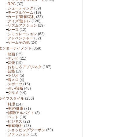
RPG
(37)
シューティング
(39)
テーブルゲーム
(19)
カード/麻雀/花札
(33)
クイズ/脳トレ
(126)
リズムアクション
(19)
レース
(12)
シミュレーション
(63)
アドベンチャー
(32)
ゲームその他
(24)
エンターテイメント
(359)
映画
(15)
テレビ
(21)
音楽
(19)
おもしろアプリ/ネタ
(187)
芸能
(19)
ラジオ
(5)
着メロ
(4)
スポーツ
(15)
占い/診断
(48)
グルメ
(44)
ライフスタイル
(256)
料理
(24)
美容/健康
(71)
就職/アルバイト
(8)
ペット
(10)
ビジネス
(22)
家庭/家計
(23)
ショッピング/クーポン
(59)
ファッション
(13)