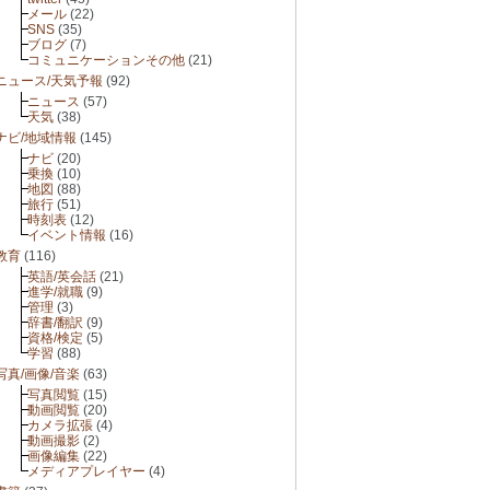
メール
(22)
SNS
(35)
ブログ
(7)
コミュニケーションその他
(21)
ニュース/天気予報
(92)
ニュース
(57)
天気
(38)
ナビ/地域情報
(145)
ナビ
(20)
乗換
(10)
地図
(88)
旅行
(51)
時刻表
(12)
イベント情報
(16)
教育
(116)
英語/英会話
(21)
進学/就職
(9)
管理
(3)
辞書/翻訳
(9)
資格/検定
(5)
学習
(88)
写真/画像/音楽
(63)
写真閲覧
(15)
動画閲覧
(20)
カメラ拡張
(4)
動画撮影
(2)
画像編集
(22)
メディアプレイヤー
(4)