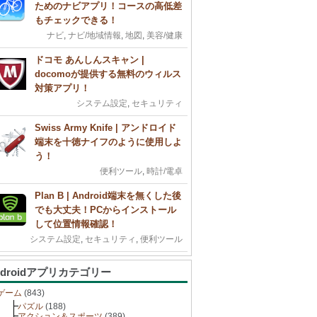
ためのナビアプリ！コースの高低差
もチェックできる！
ナビ
,
ナビ/地域情報
,
地図
,
美容/健康
ドコモ あんしんスキャン |
docomoが提供する無料のウィルス
対策アプリ！
システム設定
,
セキュリティ
Swiss Army Knife | アンドロイド
端末を十徳ナイフのように使用しよ
う！
便利ツール
,
時計/電卓
Plan B | Android端末を無くした後
でも大丈夫！PCからインストール
して位置情報確認！
システム設定
,
セキュリティ
,
便利ツール
ndroidアプリカテゴリー
ゲーム
(843)
パズル
(188)
アクション＆スポーツ
(389)