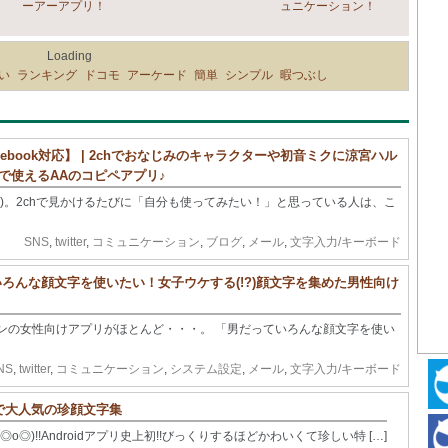
ーアーアプリ！
ュニケーション！
Loading
い
ランキング
ドコモ
アーケード
簡単
シンプル
暇つぶし
acebook対応】 | 2chでおなじみのキャラクターや初音ミクに涼宮ハル
okで使えるAAのコピペアプリ♪
ート)。2chで見かけるたびに「自分も使ってみたい！」と思っている人は、こ
SNS
,
twitter
,
コミュニケーション
,
ブログ
,
メール
,
文字入力/キーボード
っていろんな顔文字を使いたい！女子ウケする(!?)顔文字を集めた男性向け
ンの女性向けアプリがほとんど・・・。 「男だっていろんな顔文字を使い
NS
,
twitter
,
コミュニケーション
,
システム設定
,
メール
,
文字入力/キーボード
h)で大人気の珍顔文字集
◎)!!Androidアプリ史上初!!びっくりするほどかわいくて珍しい特 […]