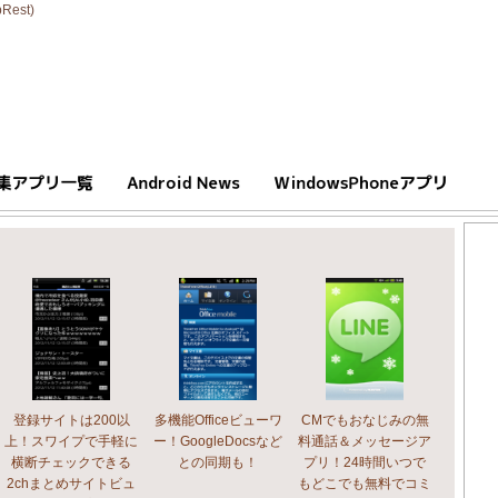
est)
登録サイトは200以
多機能Officeビューワ
CMでもおなじみの無
上！スワイプで手軽に
ー！GoogleDocsなど
料通話＆メッセージア
横断チェックできる
との同期も！
プリ！24時間いつで
2chまとめサイトビュ
もどこでも無料でコミ