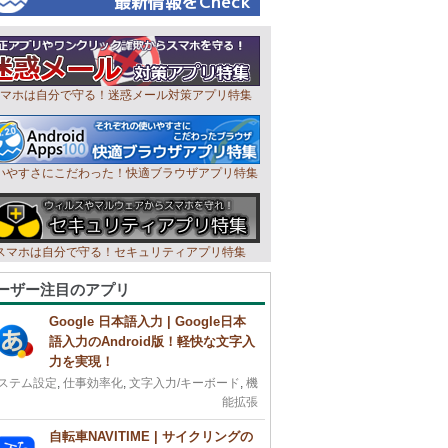
マホは自分で守る！迷惑メール対策アプリ特集
いやすさにこだわった！快適ブラウザアプリ特集
スマホは自分で守る！セキュリティアプリ特集
ーザー注目のアプリ
Google 日本語入力 | Google日本
語入力のAndroid版！軽快な文字入
力を実現！
ステム設定
,
仕事効率化
,
文字入力/キーボード
,
機
能拡張
自転車NAVITIME | サイクリングの