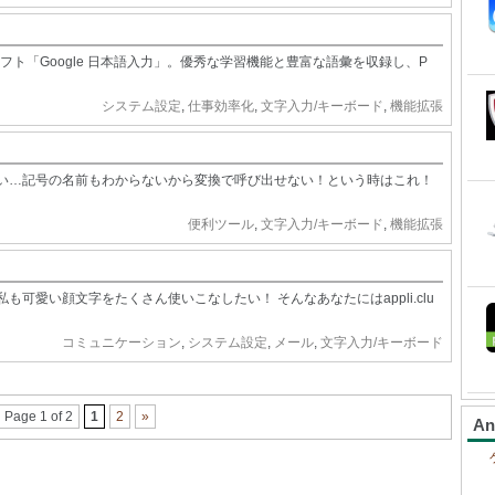
ソフト「Google 日本語入力」。優秀な学習機能と豊富な語彙を収録し、P
システム設定
,
仕事効率化
,
文字入力/キーボード
,
機能拡張
い…記号の名前もわからないから変換で呼び出せない！という時はこれ！
便利ツール
,
文字入力/キーボード
,
機能拡張
可愛い顔文字をたくさん使いこなしたい！ そんなあなたにはappli.clu
コミュニケーション
,
システム設定
,
メール
,
文字入力/キーボード
Page 1 of 2
1
2
»
A