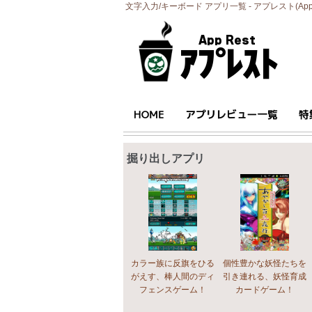
文字入力/キーボード アプリ一覧 - アプレスト(AppR
掘り出しアプリ
カラー族に反旗をひる
個性豊かな妖怪たちを
がえす、棒人間のディ
引き連れる、妖怪育成
フェンスゲーム！
カードゲーム！