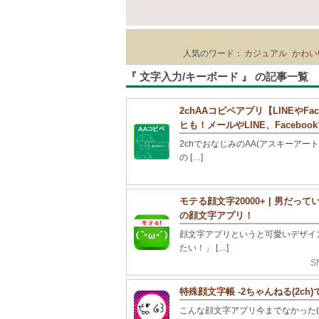
人気のワード：
カジュアル
かわい
『 文字入力/キーボード 』 の記事一覧
2chAAコピペアプリ【LINEやF
ヒも！メールやLINE、Facebo
2chでおなじみのAA(アスキーア
の […]
モテる顔文字20000+ | 男だ
の顔文字アプリ！
顔文字アプリというと可愛いデザイ
たい！」 […]
S
特殊顔文字帳 -2ちゃんねる(2c
こんな顔文字アプリ今までなかった(◎o