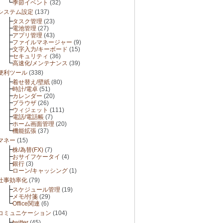
季節イベント
(32)
システム設定
(137)
タスク管理
(23)
電池管理
(27)
アプリ管理
(43)
ファイルマネージャー
(9)
文字入力/キーボード
(15)
セキュリティ
(36)
高速化/メンテナンス
(39)
便利ツール
(338)
着せ替え/壁紙
(80)
時計/電卓
(51)
カレンダー
(20)
ブラウザ
(26)
ウィジェット
(111)
電話/電話帳
(7)
ホーム画面管理
(20)
機能拡張
(37)
マネー
(15)
株/為替(FX)
(7)
おサイフケータイ
(4)
銀行
(3)
ローン/キャッシング
(1)
仕事効率化
(79)
スケジュール管理
(19)
メモ/付箋
(29)
Office関連
(6)
コミュニケーション
(104)
twitter
(45)