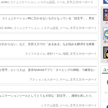
,
twitter
,
コミュニケーション
,
システム設定
,
メール
,
文字入力/キーボード
、コミュニケーション時に欠かせないものとなっている「顔文字」。男女
ス
NS
,
twitter
,
コミュニケーション
,
システム設定
,
メール
,
文字入力/キーボード
使
がわからない」など、住所入力での「あるある」なお悩みを解消する検索
ライフスタイル
,
便利ツール
,
地図
,
文字入力/キーボード
ユ
苦手…という人は、是非Androidアプリ「タイピングの神様」で練習を♪
アクション＆スポーツ
,
ゲーム
,
文字入力/キーボード
シ
ュニケーションツールとしてとても大切な「顔文字」。感情を表したり、
システム設定
,
メール
,
文字入力/キーボード