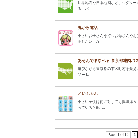
世界地図や日本地図など、ジグソーパ
る」パ […]
鬼から電話
小さいお子さんを持つお母さんやお
をしない」な […]
あそんでまなべる 東京都地図パ
遊びながら東京都の市区町村を覚えち
ソー […]
といふぉん
小さい子供は何に対しても興味津々
っていると触 […]
Page 1 of 12
1