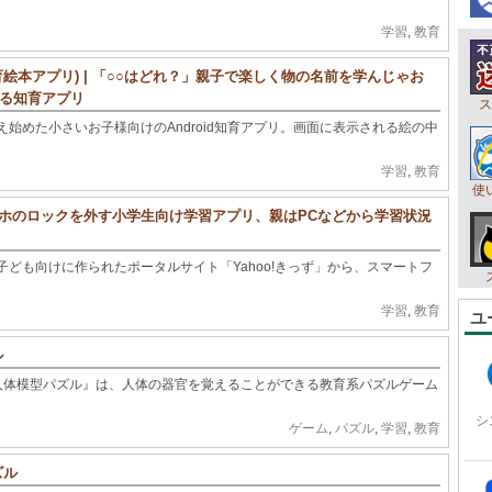
学習
,
教育
絵本アプリ) | 「○○はどれ？」親子で楽しく物の名前を学んじゃお
る知育アプリ
ス
始めた小さいお子様向けのAndroid知育アプリ。画面に表示される絵の中
学習
,
教育
使
スマホのロックを外す小学生向け学習アプリ、親はPCなどから学習状況
ども向けに作られたポータルサイト「Yahoo!きっず」から、スマートフ
学習
,
教育
ユ
ル
べる人体模型パズル』は、人体の器官を覚えることができる教育系パズルゲーム
シ
ゲーム
,
パズル
,
学習
,
教育
ズル