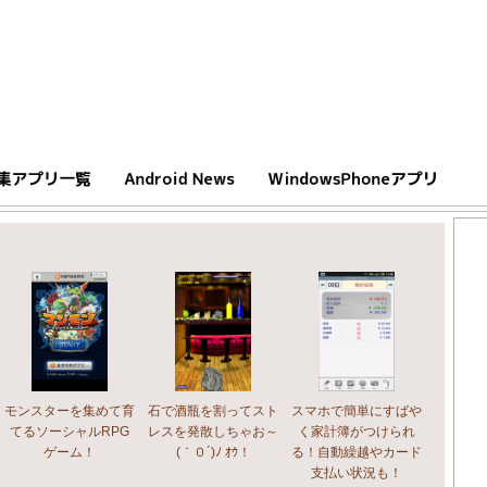
モンスターを集めて育
石で酒瓶を割ってスト
スマホで簡単にすばや
てるソーシャルRPG
レスを発散しちゃお～
く家計簿がつけられ
ゲーム！
(｀０´)ﾉ ｵｳ！
る！自動繰越やカード
支払い状況も！