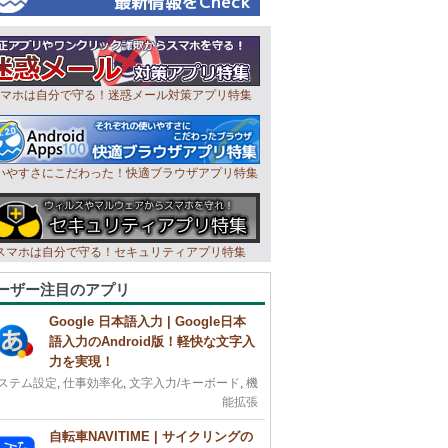
マホは自分で守る！迷惑メール対策アプリ特集
いやすさにこだわった！快適ブラウザアプリ特集
スマホは自分で守る！セキュリティアプリ特集
ーザー注目のアプリ
Google 日本語入力 | Google日本
語入力のAndroid版！軽快な文字入
力を実現！
ステム設定
,
仕事効率化
,
文字入力/キーボード
,
機
能拡張
自転車NAVITIME | サイクリングの