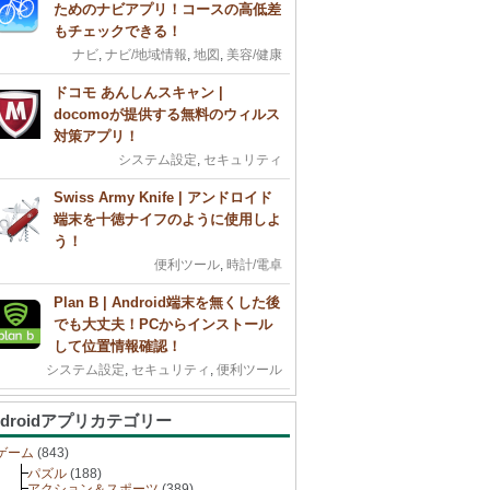
ためのナビアプリ！コースの高低差
もチェックできる！
ナビ
,
ナビ/地域情報
,
地図
,
美容/健康
ドコモ あんしんスキャン |
docomoが提供する無料のウィルス
対策アプリ！
システム設定
,
セキュリティ
Swiss Army Knife | アンドロイド
端末を十徳ナイフのように使用しよ
う！
便利ツール
,
時計/電卓
Plan B | Android端末を無くした後
でも大丈夫！PCからインストール
して位置情報確認！
システム設定
,
セキュリティ
,
便利ツール
ndroidアプリカテゴリー
ゲーム
(843)
パズル
(188)
アクション＆スポーツ
(389)