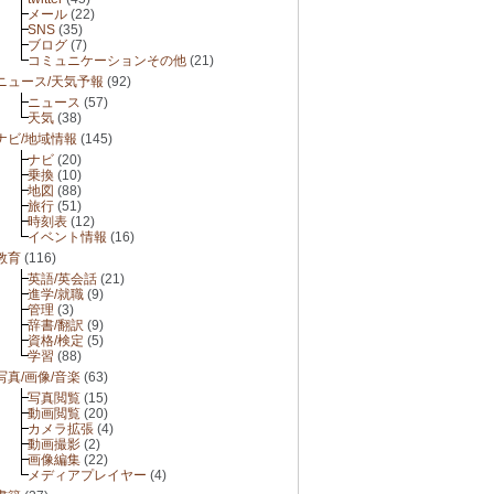
メール
(22)
SNS
(35)
ブログ
(7)
コミュニケーションその他
(21)
ニュース/天気予報
(92)
ニュース
(57)
天気
(38)
ナビ/地域情報
(145)
ナビ
(20)
乗換
(10)
地図
(88)
旅行
(51)
時刻表
(12)
イベント情報
(16)
教育
(116)
英語/英会話
(21)
進学/就職
(9)
管理
(3)
辞書/翻訳
(9)
資格/検定
(5)
学習
(88)
写真/画像/音楽
(63)
写真閲覧
(15)
動画閲覧
(20)
カメラ拡張
(4)
動画撮影
(2)
画像編集
(22)
メディアプレイヤー
(4)