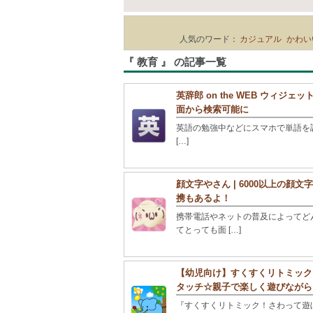
人気のワード：
カジュアル
かわい
『 教育 』 の記事一覧
英辞郎 on the WEB ウィ
面から検索可能に
英語の勉強中などにスマホで単語を調べ
[…]
顔文字やさん | 6000以上の顔
携もあるよ！
携帯電話やネットの普及によってど
てとっても面 […]
【幼児向け】すくすくリトミック
タッチ☆親子で楽しく遊びながら
『すくすくリトミック！さわって遊