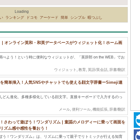
Loading
い
ランキング
ドコモ
アーケード
簡単
シンプル
暇つぶし
ジェット | オンライン英和・和英データベースがウィジェット化！ホーム画
よう！という時に便利なウィジェットが、「英辞郎 on the WEB」でお
ウィジェット
,
教育
,
英語/英会話
,
辞書/翻訳
文字を簡単挿入！人気SNSやチャットでも使える顔文字辞書ーSimeji連
んどん進化、多種多様化している顔文字。直接キーボードで入力するのっ
メール
,
便利ツール
,
機能拡張
,
辞書/翻訳
！さわって遊ぼう！ワンダリズム | 童謡のメロディーに乗って画面を
リズム感や感性を養おう！
ぼう！ワンダリズム』は、リズムに乗って親子でリトミックが行える知育