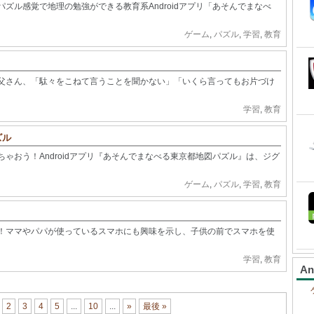
ズル感覚で地理の勉強ができる教育系Androidアプリ「あそんでまなべ
ゲーム
,
パズル
,
学習
,
教育
父さん、「駄々をこねて言うことを聞かない」「いくら言ってもお片づけ
学習
,
教育
ズル
ゃおう！Androidアプリ『あそんでまなべる東京都地図パズル』は、ジグ
ゲーム
,
パズル
,
学習
,
教育
！ママやパパが使っているスマホにも興味を示し、子供の前でスマホを使
学習
,
教育
A
2
3
4
5
...
10
...
»
最後 »