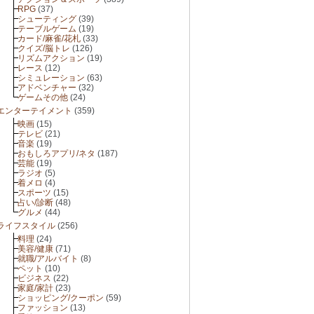
RPG
(37)
シューティング
(39)
テーブルゲーム
(19)
カード/麻雀/花札
(33)
クイズ/脳トレ
(126)
リズムアクション
(19)
レース
(12)
シミュレーション
(63)
アドベンチャー
(32)
ゲームその他
(24)
エンターテイメント
(359)
映画
(15)
テレビ
(21)
音楽
(19)
おもしろアプリ/ネタ
(187)
芸能
(19)
ラジオ
(5)
着メロ
(4)
スポーツ
(15)
占い/診断
(48)
グルメ
(44)
ライフスタイル
(256)
料理
(24)
美容/健康
(71)
就職/アルバイト
(8)
ペット
(10)
ビジネス
(22)
家庭/家計
(23)
ショッピング/クーポン
(59)
ファッション
(13)