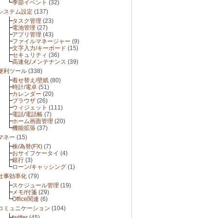
季節イベント
(32)
システム設定
(137)
タスク管理
(23)
電池管理
(27)
アプリ管理
(43)
ファイルマネージャー
(9)
文字入力/キーボード
(15)
セキュリティ
(36)
高速化/メンテナンス
(39)
便利ツール
(338)
着せ替え/壁紙
(80)
時計/電卓
(51)
カレンダー
(20)
ブラウザ
(26)
ウィジェット
(111)
電話/電話帳
(7)
ホーム画面管理
(20)
機能拡張
(37)
マネー
(15)
株/為替(FX)
(7)
おサイフケータイ
(4)
銀行
(3)
ローン/キャッシング
(1)
仕事効率化
(79)
スケジュール管理
(19)
メモ/付箋
(29)
Office関連
(6)
コミュニケーション
(104)
twitter
(45)