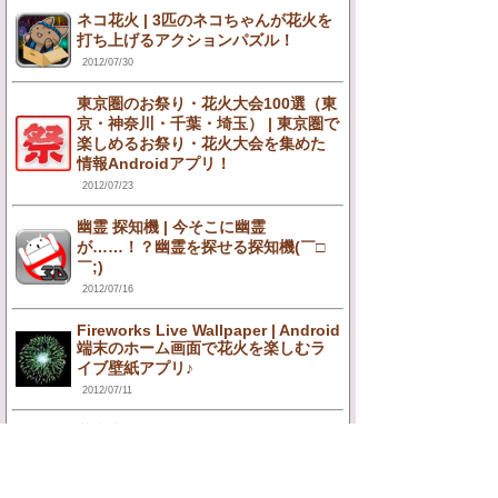
ネコ花火 | 3匹のネコちゃんが花火を
打ち上げるアクションパズル！
2012/07/30
東京圏のお祭り・花火大会100選（東
京・神奈川・千葉・埼玉） | 東京圏で
楽しめるお祭り・花火大会を集めた
情報Androidアプリ！
2012/07/23
幽霊 探知機 | 今そこに幽霊
が……！？幽霊を探せる探知機(￣□
￣;)
2012/07/16
Fireworks Live Wallpaper | Android
端末のホーム画面で花火を楽しむラ
イブ壁紙アプリ♪
2012/07/11
花火大会＆夏祭 2012 夏ぴあxマピオ
ン | 夏ぴあ×マピオンの花火大会＆夏
祭り検索アプリ☆
2012/06/29