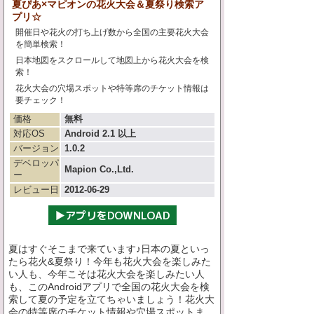
夏ぴあ×マピオンの花火大会＆夏祭り検索ア
プリ☆
開催日や花火の打ち上げ数から全国の主要花火大会
を簡単検索！
日本地図をスクロールして地図上から花火大会を検
索！
花火大会の穴場スポットや特等席のチケット情報は
要チェック！
価格
無料
対応OS
Android 2.1 以上
バージョン
1.0.2
デベロッパ
Mapion Co.,Ltd.
ー
レビュー日
2012-06-29
夏はすぐそこまで来ています♪日本の夏といっ
たら花火&夏祭り！今年も花火大会を楽しみた
い人も、今年こそは花火大会を楽しみたい人
も、このAndroidアプリで全国の花火大会を検
索して夏の予定を立てちゃいましょう！花火大
会の特等席のチケット情報や穴場スポットま