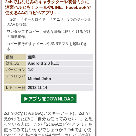
2chでおなじみのキャラクターや初音ミクに
涼宮ハルヒも！メールやLINE、Facebookで
使えるAAのコピペアプリ♪
「2ch」「ボーカロイド」「アニメ」3つのジャンル
のAAを収録。
ワンタップでコピー、好きな場所に貼り付けるだけ
の簡単操作。
コピー後そのままメールやSNSアプリを起動でき
る。
価格
無料
対応OS
Android 2.3 以上
バージョン
1.0
デベロッパ
Michal John
ー
レビュー日
2012-11-14
2chでおなじみのAA(アスキーアート)。2chで
見かけるたびに「自分も使ってみたい！」と思
っている人は、この『2chAAコピペアプリ』を
使ってみてはいかがでしょうか？2chでよく使
われているあのネコのAAやボーカロイドの初