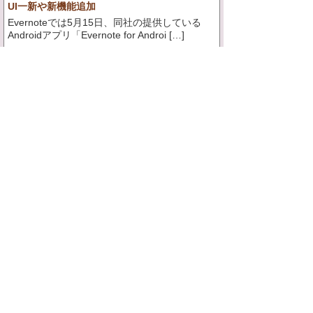
UI一新や新機能追加
Evernoteでは5月15日、同社の提供している
Androidアプリ「Evernote for Androi […]
Skitch | 撮った写真や既存の画像にテ
キストを書き込める編集アプリ♪
2011/11/14
SOICHA Android | これぞスマホ！UI
に焦点をあてたTwitterクライアン
ト！
2011/10/16
HOME
このサイトについて
レビュー依頼について
プライバシーポリシー
お問い合わせ
Copyright アプレスト(AppRest) All Rights Reserved.