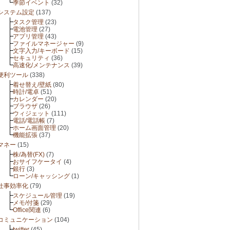
季節イベント
(32)
システム設定
(137)
タスク管理
(23)
電池管理
(27)
アプリ管理
(43)
ファイルマネージャー
(9)
文字入力/キーボード
(15)
セキュリティ
(36)
高速化/メンテナンス
(39)
便利ツール
(338)
着せ替え/壁紙
(80)
時計/電卓
(51)
カレンダー
(20)
ブラウザ
(26)
ウィジェット
(111)
電話/電話帳
(7)
ホーム画面管理
(20)
機能拡張
(37)
マネー
(15)
株/為替(FX)
(7)
おサイフケータイ
(4)
銀行
(3)
ローン/キャッシング
(1)
仕事効率化
(79)
スケジュール管理
(19)
メモ/付箋
(29)
Office関連
(6)
コミュニケーション
(104)
twitter
(45)