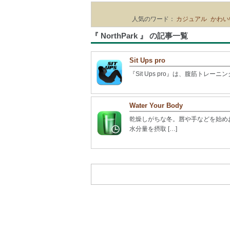
人気のワード：
カジュアル
かわい
『 NorthPark 』 の記事一覧
Sit Ups pro
『Sit Ups pro』は、腹筋トレー
Water Your Body
乾燥しがちな冬。唇や手などを始め
水分量を摂取 […]