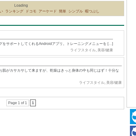
Loading
い
ランキング
ドコモ
アーケード
簡単
シンプル
暇つぶし
ニングをサポートしてくれるAndroidアプリ。トレーニングメニューを […]
ライフスタイル
,
美容/健康
お肌がカサカサして来ますが、乾燥はきっと身体の中も同じはず！十分な
ライフスタイル
,
美容/健康
Page 1 of 1
1