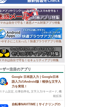
マホは自分で守る！迷惑メール対策アプリ特集
いやすさにこだわった！快適ブラウザアプリ特集
スマホは自分で守る！セキュリティアプリ特集
ーザー注目のアプリ
Google 日本語入力 | Google日本
語入力のAndroid版！軽快な文字入
力を実現！
ステム設定
,
仕事効率化
,
文字入力/キーボード
,
機
能拡張
自転車NAVITIME | サイクリングの