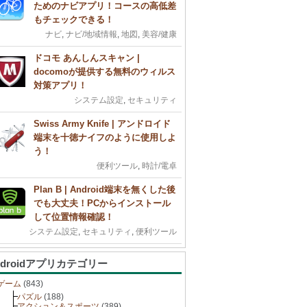
ためのナビアプリ！コースの高低差
もチェックできる！
ナビ
,
ナビ/地域情報
,
地図
,
美容/健康
ドコモ あんしんスキャン |
docomoが提供する無料のウィルス
対策アプリ！
システム設定
,
セキュリティ
Swiss Army Knife | アンドロイド
端末を十徳ナイフのように使用しよ
う！
便利ツール
,
時計/電卓
Plan B | Android端末を無くした後
でも大丈夫！PCからインストール
して位置情報確認！
システム設定
,
セキュリティ
,
便利ツール
ndroidアプリカテゴリー
ゲーム
(843)
パズル
(188)
アクション＆スポーツ
(389)