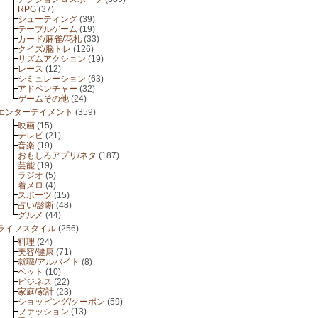
RPG
(37)
シューティング
(39)
テーブルゲーム
(19)
カード/麻雀/花札
(33)
クイズ/脳トレ
(126)
リズムアクション
(19)
レース
(12)
シミュレーション
(63)
アドベンチャー
(32)
ゲームその他
(24)
エンターテイメント
(359)
映画
(15)
テレビ
(21)
音楽
(19)
おもしろアプリ/ネタ
(187)
芸能
(19)
ラジオ
(5)
着メロ
(4)
スポーツ
(15)
占い/診断
(48)
グルメ
(44)
ライフスタイル
(256)
料理
(24)
美容/健康
(71)
就職/アルバイト
(8)
ペット
(10)
ビジネス
(22)
家庭/家計
(23)
ショッピング/クーポン
(59)
ファッション
(13)