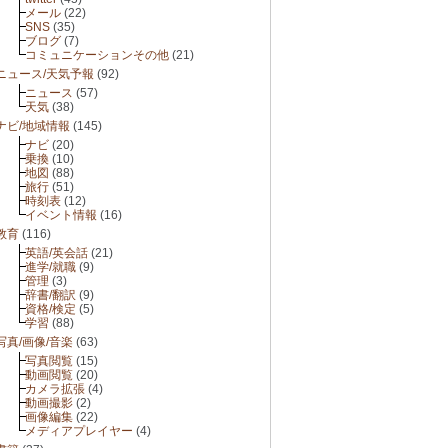
メール
(22)
SNS
(35)
ブログ
(7)
コミュニケーションその他
(21)
ニュース/天気予報
(92)
ニュース
(57)
天気
(38)
ナビ/地域情報
(145)
ナビ
(20)
乗換
(10)
地図
(88)
旅行
(51)
時刻表
(12)
イベント情報
(16)
教育
(116)
英語/英会話
(21)
進学/就職
(9)
管理
(3)
辞書/翻訳
(9)
資格/検定
(5)
学習
(88)
写真/画像/音楽
(63)
写真閲覧
(15)
動画閲覧
(20)
カメラ拡張
(4)
動画撮影
(2)
画像編集
(22)
メディアプレイヤー
(4)