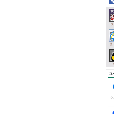
ス
使
ユ
シ