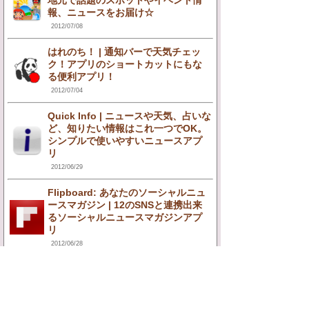
地元で話題のスポットやイベント情
報、ニュースをお届け☆
2012/07/08
はれのち！ | 通知バーで天気チェッ
ク！アプリのショートカットにもな
る便利アプリ！
2012/07/04
Quick Info | ニュースや天気、占いな
ど、知りたい情報はこれ一つでOK。
シンプルで使いやすいニュースアプ
リ
2012/06/29
Flipboard: あなたのソーシャルニュ
ースマガジン | 12のSNSと連携出来
るソーシャルニュースマガジンアプ
リ
2012/06/28
話題なう | 今「話題」のワードをリア
ルタイムでGET！みんなの"いま"が
わかる！
2012/06/28