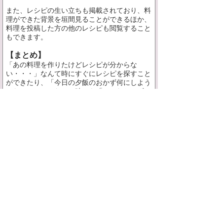
また、レシピの生い立ちも掲載されており、料
理ができた背景を垣間見ることができるほか、
料理を投稿した方の他のレシピも閲覧すること
もできます。
【まとめ】
「あの料理を作りたけどレシピが分からな
い・・・」なんて時にすぐにレシピを探すこと
ができたり、「今日の夕飯のおかず何にしよう
かなぁ・・・」なんて時にも「こんなおかずい
いね！」といったレシピがチェックできる、か
なり『使える』アプリといえます。
スポンサードリンク