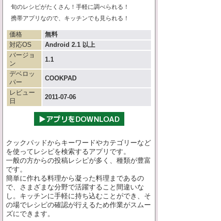
旬のレシピがたくさん！手軽に調べられる！
携帯アプリなので、キッチンでも見られる！
価格
無料
対応OS
Android 2.1 以上
バージョ
1.1
ン
デベロッ
COOKPAD
パー
レビュー
2011-07-06
日
クックパッドからキーワードやカテゴリーなど
を使ってレシピを検索するアプリです。
一般の方からの投稿レシピが多く、種類が豊富
です。
簡単に作れる料理から凝った料理まであるの
で、さまざまな分野で活躍すること間違いな
し。キッチンに手軽に持ち込むことができ、そ
の場でレシピの確認が行えるため作業がスムー
ズにできます。