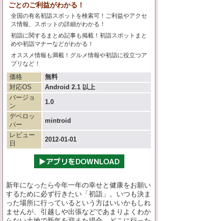
ごとのご利益がわかる！
全国の有名初詣スポットを検索可！ご利益やアクセ
ス情報、スポットの詳細がわかる！
初詣に関するまとめ記事も掲載！初詣スポットまと
めや初詣マナーなどがわかる！
オススメ情報も満載！グルメ情報や初詣に役立つア
プリなど！
価格
無料
対応OS
Android 2.1 以上
バージョ
1.0
ン
デベロッ
mintroid
パー
レビュー
2012-01-01
日
新年になったら今年一年の幸せと健康をお願い
するために必ず行きたい「初詣」。いつも決ま
った場所に行っているという方はいいかもしれ
ませんが、引越しや出張などであまりよくわか
らない土地で新年を迎えた場合、どこに行った