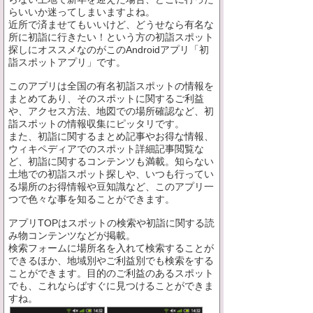
らいいか迷ってしまいますよね。
近所で済ませてもいいけど、どうせなら有名な
所に初詣に行きたい！という方の初詣スポット
探しにオススメなのがこのAndroidアプリ「初
詣スポットアプリ」です。
このアプリは全国の有名初詣スポットの情報を
まとめてあり、そのスポットに関するご利益
や、アクセス方法、地図での場所確認など、初
詣スポットの情報収集にピッタリです。
また、初詣に関するまとめ記事やお得な情報、
ウィキペディアでのスポット詳細記事閲覧な
ど、初詣に関するコンテンツも満載。知らない
土地での初詣スポット探しや、いつも行ってい
る場所のお得情報や豆知識など、このアプリ一
つで色々な事を知ることができます。
アプリTOPはスポットの検索や初詣に関する読
み物コンテンツなどが掲載。
検索フォームに場所名を入れて検索することが
できるほか、地域別やご利益別でも検索をする
ことができます。目的のご利益のあるスポット
でも、これならばすぐに見つけることができま
すね。