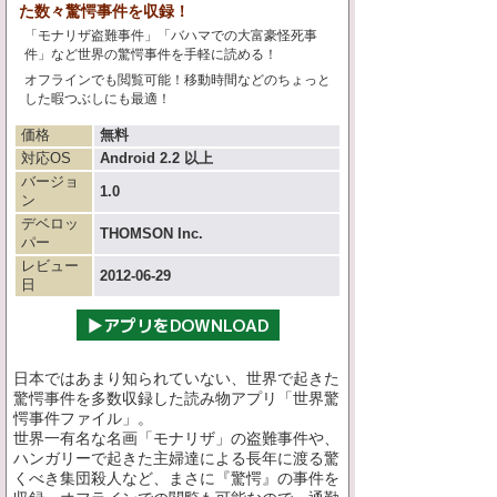
た数々驚愕事件を収録！
「モナリザ盗難事件」「バハマでの大富豪怪死事
件」など世界の驚愕事件を手軽に読める！
オフラインでも閲覧可能！移動時間などのちょっと
した暇つぶしにも最適！
価格
無料
対応OS
Android 2.2 以上
バージョ
1.0
ン
デベロッ
THOMSON Inc.
パー
レビュー
2012-06-29
日
日本ではあまり知られていない、世界で起きた
驚愕事件を多数収録した読み物アプリ「世界驚
愕事件ファイル」。
世界一有名な名画「モナリザ」の盗難事件や、
ハンガリーで起きた主婦達による長年に渡る驚
くべき集団殺人など、まさに『驚愕』の事件を