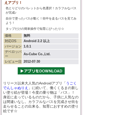
えアプリ！
色とりどりのパレットから色選択！カラフルなバス
が完成♪
自分で塗ったバスが動く！街中を走るバスを見てみ
よう！
タップだけの簡単操作で知育にぴったり☆
価格
無料
対応OS
Android 2.2 以上
バージョン
1.0.1
デベロッパ
As-Cube Co.,Ltd.
ー
レビュー日
2012-07-30
リリース以来大人気のAndroidアプリ「
うごく
でんしゃぬりえ
」に続いて、働くくるまの新し
い塗り絵が登場！今度の乗り物は「バス」！
身近に走っているものだから、子供に人気なの
は間違いなし。カラフルなバスを完成させ街を
走らせることの出来る、知育におすすめの塗り
絵です☆