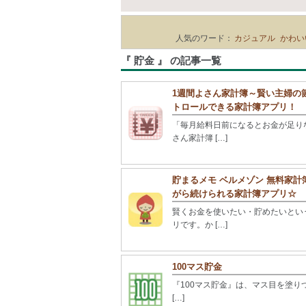
人気のワード：
カジュアル
かわい
『 貯金 』 の記事一覧
1週間よさん家計簿～賢い主婦の節
トロールできる家計簿アプリ！
「毎月給料日前になるとお金が足り
さん家計簿 […]
貯まるメモ ベルメゾン 無料家計
がら続けられる家計簿アプリ☆
賢くお金を使いたい・貯めたいとい
リです。か […]
100マス貯金
『100マス貯金』は、マス目を塗りつ
[…]