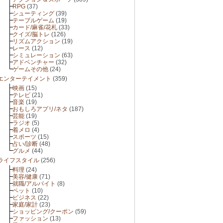
RPG
(37)
シューティング
(39)
テーブルゲーム
(19)
カード/麻雀/花札
(33)
クイズ/脳トレ
(126)
リズムアクション
(19)
レース
(12)
シミュレーション
(63)
アドベンチャー
(32)
ゲームその他
(24)
エンターテイメント
(359)
映画
(15)
テレビ
(21)
音楽
(19)
おもしろアプリ/ネタ
(187)
芸能
(19)
ラジオ
(5)
着メロ
(4)
スポーツ
(15)
占い/診断
(48)
グルメ
(44)
ライフスタイル
(256)
料理
(24)
美容/健康
(71)
就職/アルバイト
(8)
ペット
(10)
ビジネス
(22)
家庭/家計
(23)
ショッピング/クーポン
(59)
ファッション
(13)