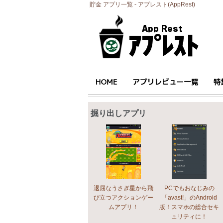
貯金 アプリ一覧 - アプレスト(AppRest)
掘り出しアプリ
退屈なうさぎ星から飛
PCでもおなじみの
び立つアクションゲー
「avast!」のAndroid
ムアプリ！
版！スマホの総合セキ
ュリティに！