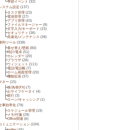
季節イベント
(32)
システム設定
(137)
タスク管理
(23)
電池管理
(27)
アプリ管理
(43)
ファイルマネージャー
(9)
文字入力/キーボード
(15)
セキュリティ
(36)
高速化/メンテナンス
(39)
便利ツール
(338)
着せ替え/壁紙
(80)
時計/電卓
(51)
カレンダー
(20)
ブラウザ
(26)
ウィジェット
(111)
電話/電話帳
(7)
ホーム画面管理
(20)
機能拡張
(37)
マネー
(15)
株/為替(FX)
(7)
おサイフケータイ
(4)
銀行
(3)
ローン/キャッシング
(1)
仕事効率化
(79)
スケジュール管理
(19)
メモ/付箋
(29)
Office関連
(6)
コミュニケーション
(104)
twitter
(45)