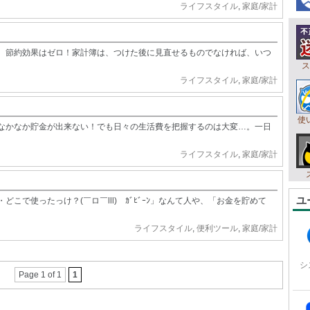
ライフスタイル
,
家庭/家計
、節約効果はゼロ！家計簿は、つけた後に見直せるものでなければ、いつ
ス
ライフスタイル
,
家庭/家計
使
なかなか貯金が出来ない！でも日々の生活費を把握するのは大変…。一日
ライフスタイル
,
家庭/家計
ユ
こで使ったっけ？(￣ロ￣lll) ｶﾞﾋﾞｰﾝ」なんて人や、「お金を貯めて
ライフスタイル
,
便利ツール
,
家庭/家計
シ
Page 1 of 1
1