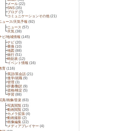
メール
(22)
SNS
(35)
ブログ
(7)
コミュニケーションその他
(21)
ニュース/天気予報
(92)
ニュース
(57)
天気
(38)
ナビ/地域情報
(145)
ナビ
(20)
乗換
(10)
地図
(88)
旅行
(51)
時刻表
(12)
イベント情報
(16)
教育
(116)
英語/英会話
(21)
進学/就職
(9)
管理
(3)
辞書/翻訳
(9)
資格/検定
(5)
学習
(88)
写真/画像/音楽
(63)
写真閲覧
(15)
動画閲覧
(20)
カメラ拡張
(4)
動画撮影
(2)
画像編集
(22)
メディアプレイヤー
(4)