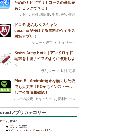
ためのナビアプリ！コースの高低差
もチェックできる！
ナビ
,
ナビ/地域情報
,
地図
,
美容/健康
ドコモ あんしんスキャン |
docomoが提供する無料のウィルス
対策アプリ！
システム設定
,
セキュリティ
Swiss Army Knife | アンドロイド
端末を十徳ナイフのように使用しよ
う！
便利ツール
,
時計/電卓
Plan B | Android端末を無くした後
でも大丈夫！PCからインストール
して位置情報確認！
システム設定
,
セキュリティ
,
便利ツール
ndroidアプリカテゴリー
ゲーム
(843)
パズル
(188)
アクション＆スポーツ
(389)