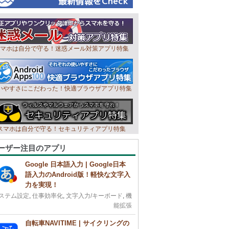
マホは自分で守る！迷惑メール対策アプリ特集
いやすさにこだわった！快適ブラウザアプリ特集
スマホは自分で守る！セキュリティアプリ特集
ーザー注目のアプリ
Google 日本語入力 | Google日本
語入力のAndroid版！軽快な文字入
力を実現！
ステム設定
,
仕事効率化
,
文字入力/キーボード
,
機
能拡張
自転車NAVITIME | サイクリングの