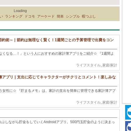
Loading
い
ランキング
ドコモ
アーケード
簡単
シンプル
暇つぶし
約術～ | 節約は無理なく賢く！1週間ごとの予算管理で出費をコン
なくなる…！」という人におすすめの家計簿アプリをご紹介☆ 『1週間よ
ライフスタイル
,
家庭/家計
簿アプリ | 支出に応じてキャラクターがチクリとコメント！楽しみな
う女性に☆ 『貯まるメモ』は、家計の支出を簡単に管理できる家計簿アプ
ライフスタイル
,
家庭/家計
ぶしながら貯金をしていくAndroidアプリ。500円玉貯金のように決まっ