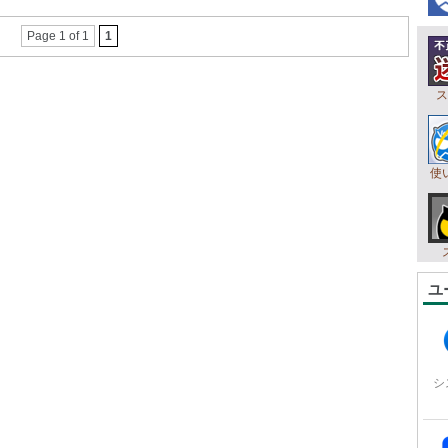
Page 1 of 1
1
ス
使
ユ
シ