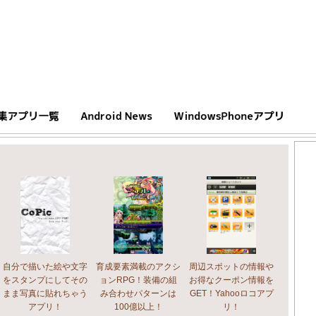
自分で描いた絵や文字
育成要素満載のアクシ
周辺スポットの情報や
をスタンプにしてその
ョンRPG！装備の組
お得なクーポン情報を
まま写真に貼れちゃう
み合わせパターンは
GET！Yahooロコアプ
アプリ！
100億以上！
リ！