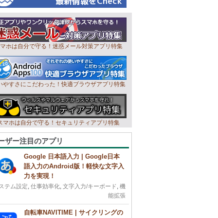
マホは自分で守る！迷惑メール対策アプリ特集
いやすさにこだわった！快適ブラウザアプリ特集
スマホは自分で守る！セキュリティアプリ特集
ーザー注目のアプリ
Google 日本語入力 | Google日本
語入力のAndroid版！軽快な文字入
力を実現！
ステム設定
,
仕事効率化
,
文字入力/キーボード
,
機
能拡張
自転車NAVITIME | サイクリングの