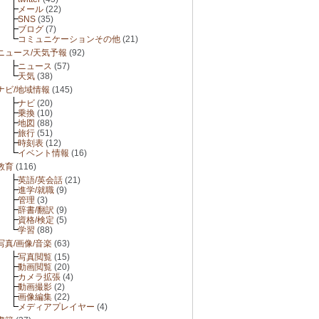
メール
(22)
SNS
(35)
ブログ
(7)
コミュニケーションその他
(21)
ニュース/天気予報
(92)
ニュース
(57)
天気
(38)
ナビ/地域情報
(145)
ナビ
(20)
乗換
(10)
地図
(88)
旅行
(51)
時刻表
(12)
イベント情報
(16)
教育
(116)
英語/英会話
(21)
進学/就職
(9)
管理
(3)
辞書/翻訳
(9)
資格/検定
(5)
学習
(88)
写真/画像/音楽
(63)
写真閲覧
(15)
動画閲覧
(20)
カメラ拡張
(4)
動画撮影
(2)
画像編集
(22)
メディアプレイヤー
(4)