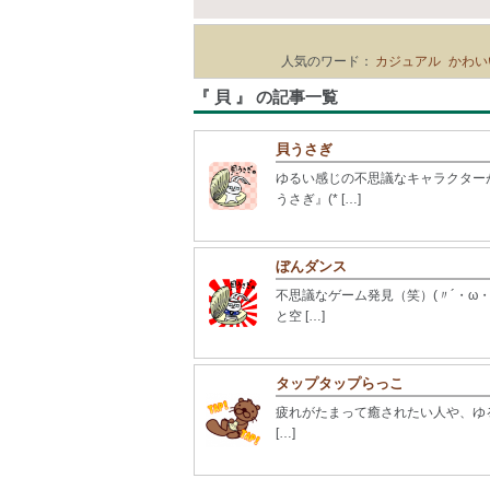
人気のワード：
カジュアル
かわい
『 貝 』 の記事一覧
貝うさぎ
ゆるい感じの不思議なキャラクター
うさぎ』(* […]
ぼんダンス
不思議なゲーム発見（笑）(〃´・ω
と空 […]
タップタップらっこ
疲れがたまって癒されたい人や、ゆ
[…]