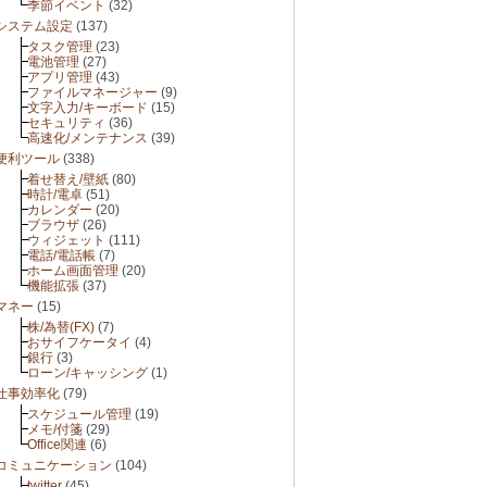
季節イベント
(32)
システム設定
(137)
タスク管理
(23)
電池管理
(27)
アプリ管理
(43)
ファイルマネージャー
(9)
文字入力/キーボード
(15)
セキュリティ
(36)
高速化/メンテナンス
(39)
便利ツール
(338)
着せ替え/壁紙
(80)
時計/電卓
(51)
カレンダー
(20)
ブラウザ
(26)
ウィジェット
(111)
電話/電話帳
(7)
ホーム画面管理
(20)
機能拡張
(37)
マネー
(15)
株/為替(FX)
(7)
おサイフケータイ
(4)
銀行
(3)
ローン/キャッシング
(1)
仕事効率化
(79)
スケジュール管理
(19)
メモ/付箋
(29)
Office関連
(6)
コミュニケーション
(104)
twitter
(45)