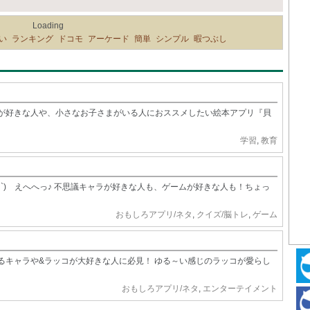
Loading
い
ランキング
ドコモ
アーケード
簡単
シンプル
暇つぶし
が好きな人や、小さなお子さまがいる人におススメしたい絵本アプリ『貝
学習
,
教育
・`)ゞえへへっ♪ 不思議キャラが好きな人も、ゲームが好きな人も！ちょっ
おもしろアプリ/ネタ
,
クイズ/脳トレ
,
ゲーム
るキャラや&ラッコが大好きな人に必見！ ゆる～い感じのラッコが愛らし
おもしろアプリ/ネタ
,
エンターテイメント