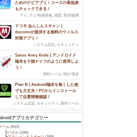
ためのナビアプリ！コースの高低差
もチェックできる！
ナビ
,
ナビ/地域情報
,
地図
,
美容/健康
ドコモ あんしんスキャン |
docomoが提供する無料のウィルス
対策アプリ！
システム設定
,
セキュリティ
Swiss Army Knife | アンドロイド
端末を十徳ナイフのように使用しよ
う！
便利ツール
,
時計/電卓
Plan B | Android端末を無くした後
でも大丈夫！PCからインストール
して位置情報確認！
システム設定
,
セキュリティ
,
便利ツール
ndroidアプリカテゴリー
ゲーム
(843)
パズル
(188)
アクション＆スポーツ
(389)