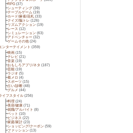
RPG
(37)
シューティング
(39)
テーブルゲーム
(19)
カード/麻雀/花札
(33)
クイズ/脳トレ
(126)
リズムアクション
(19)
レース
(12)
シミュレーション
(63)
アドベンチャー
(32)
ゲームその他
(24)
エンターテイメント
(359)
映画
(15)
テレビ
(21)
音楽
(19)
おもしろアプリ/ネタ
(187)
芸能
(19)
ラジオ
(5)
着メロ
(4)
スポーツ
(15)
占い/診断
(48)
グルメ
(44)
ライフスタイル
(256)
料理
(24)
美容/健康
(71)
就職/アルバイト
(8)
ペット
(10)
ビジネス
(22)
家庭/家計
(23)
ショッピング/クーポン
(59)
ファッション
(13)