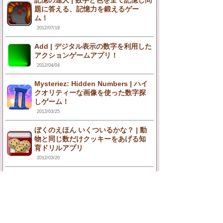
記憶の達人 | 数字と色を全て記憶し問
題に答える、記憶力を鍛えるゲー
ム！
2012/07/19
Add | デジタル表示の数字を利用した
アクションゲームアプリ！
2012/04/04
Mysteriez: Hidden Numbers | ハイ
クオリティーな画像を使った数字探
しゲーム！
2012/03/25
ぼくのえほん いくついるかな？ | 動
物と同じ数だけクッキーをあげる知
育ドリルアプリ
2012/03/20
四角に切れ（Rectangles) | 全てのマ
スを四角だけで埋めるパズルゲーム
アプリ！
2012/03/04
ロト・ナン速報！ | 最新のロト・ナン