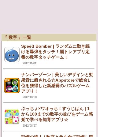
『 数字 』一覧
Speed Bomber | ランダムに動き続
ける爆弾をタッチ！脳トレアプリ定
番の数字タッチゲーム！
2012/11/01
ナンバーゾーン | 美しいデザインと効
果音に癒される☆Appstoreで総合1
位を獲得した新感覚のパズルゲーム
アプリ！
2012/10/30
ぷっちょ×ワオっち！すうじばん | 1
から100までの数字の並びをゲーム感
覚で学べる知育アプリ☆
2012/08/27