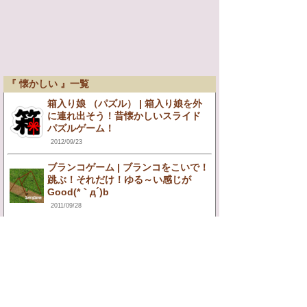
『 懐かしい 』一覧
箱入り娘 （パズル） | 箱入り娘を外
に連れ出そう！昔懐かしいスライド
パズルゲーム！
2012/09/23
ブランコゲーム | ブランコをこいで！
跳ぶ！それだけ！ゆる～い感じが
Good(*｀д´)b
2011/09/28
もぐらたたき by Hangame | 童心に
返れるもぐらたたきアプリo(TﾍTo) ｸ
ｩ
2011/09/02