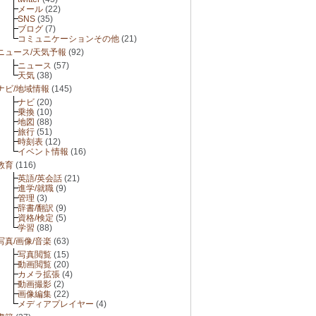
メール
(22)
SNS
(35)
ブログ
(7)
コミュニケーションその他
(21)
ニュース/天気予報
(92)
ニュース
(57)
天気
(38)
ナビ/地域情報
(145)
ナビ
(20)
乗換
(10)
地図
(88)
旅行
(51)
時刻表
(12)
イベント情報
(16)
教育
(116)
英語/英会話
(21)
進学/就職
(9)
管理
(3)
辞書/翻訳
(9)
資格/検定
(5)
学習
(88)
写真/画像/音楽
(63)
写真閲覧
(15)
動画閲覧
(20)
カメラ拡張
(4)
動画撮影
(2)
画像編集
(22)
メディアプレイヤー
(4)