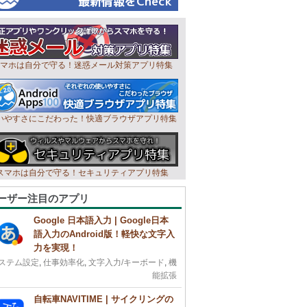
マホは自分で守る！迷惑メール対策アプリ特集
いやすさにこだわった！快適ブラウザアプリ特集
スマホは自分で守る！セキュリティアプリ特集
ーザー注目のアプリ
Google 日本語入力 | Google日本
語入力のAndroid版！軽快な文字入
力を実現！
ステム設定
,
仕事効率化
,
文字入力/キーボード
,
機
能拡張
自転車NAVITIME | サイクリングの