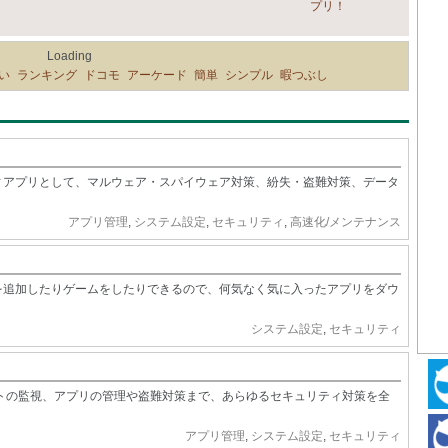
プリ！
Loading
い
ランキング
ドコモ
アーケード
簡単
シンプル
暇つぶし
リティアプリとして、マルウェア・スパイウェア対策、紛失・盗難対策、データ
アプリ管理
,
システム設定
,
セキュリティ
,
高速化/メンテナンス
機能を追加したりゲームをしたりできるので、何気なく気に入ったアプリをダウ
システム設定
,
セキュリティ
Bサイトの監視、アプリの管理や盗難対策まで、あらゆるセキュリティ対策を全
アプリ管理
,
システム設定
,
セキュリティ