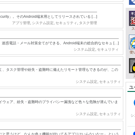
ecurity」。そのAndroid端末用としてリリースされている […]
アプリ管理
,
システム設定
,
セキュリティ
,
タスク管理
ス
視、迷惑電話・メール対策全てができる、Android端末の総合的なセキュ […]
システム設定
,
セキュリティ
使
く、タスク管理や紛失・盗難時に備えたリモート管理もできるのが、この
システム設定
,
セキュリティ
ユ
イウェア、紛失・盗難時のプライバシー漏洩など色々な危険が潜んでいま
システム設定
,
セキュリティ
シ
だと思うけど、なんか色々機能が付いてるアプリはいらないなー」 という