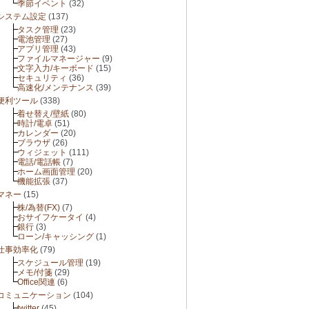
季節イベント
(32)
システム設定
(137)
タスク管理
(23)
電池管理
(27)
アプリ管理
(43)
ファイルマネージャー
(9)
文字入力/キーボード
(15)
セキュリティ
(36)
高速化/メンテナンス
(39)
便利ツール
(338)
着せ替え/壁紙
(80)
時計/電卓
(51)
カレンダー
(20)
ブラウザ
(26)
ウィジェット
(111)
電話/電話帳
(7)
ホーム画面管理
(20)
機能拡張
(37)
マネー
(15)
株/為替(FX)
(7)
おサイフケータイ
(4)
銀行
(3)
ローン/キャッシング
(1)
仕事効率化
(79)
スケジュール管理
(19)
メモ/付箋
(29)
Office関連
(6)
コミュニケーション
(104)
twitter
(45)