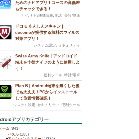
ためのナビアプリ！コースの高低差
もチェックできる！
ナビ
,
ナビ/地域情報
,
地図
,
美容/健康
ドコモ あんしんスキャン |
docomoが提供する無料のウィルス
対策アプリ！
システム設定
,
セキュリティ
Swiss Army Knife | アンドロイド
端末を十徳ナイフのように使用しよ
う！
便利ツール
,
時計/電卓
Plan B | Android端末を無くした後
でも大丈夫！PCからインストール
して位置情報確認！
システム設定
,
セキュリティ
,
便利ツール
ndroidアプリカテゴリー
ゲーム
(843)
パズル
(188)
アクション＆スポーツ
(389)