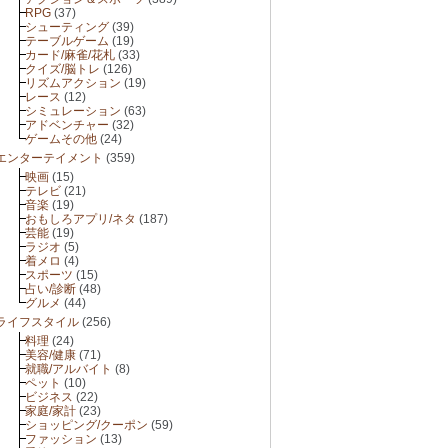
RPG
(37)
シューティング
(39)
テーブルゲーム
(19)
カード/麻雀/花札
(33)
クイズ/脳トレ
(126)
リズムアクション
(19)
レース
(12)
シミュレーション
(63)
アドベンチャー
(32)
ゲームその他
(24)
エンターテイメント
(359)
映画
(15)
テレビ
(21)
音楽
(19)
おもしろアプリ/ネタ
(187)
芸能
(19)
ラジオ
(5)
着メロ
(4)
スポーツ
(15)
占い/診断
(48)
グルメ
(44)
ライフスタイル
(256)
料理
(24)
美容/健康
(71)
就職/アルバイト
(8)
ペット
(10)
ビジネス
(22)
家庭/家計
(23)
ショッピング/クーポン
(59)
ファッション
(13)