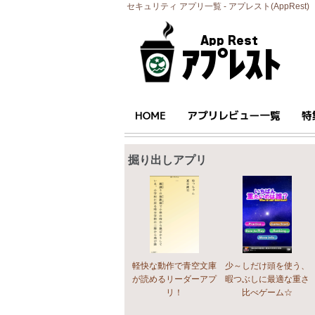
セキュリティ アプリ一覧 - アプレスト(AppRest)
掘り出しアプリ
軽快な動作で青空文庫
少～しだけ頭を使う、
が読めるリーダーアプ
暇つぶしに最適な重さ
リ！
比べゲーム☆