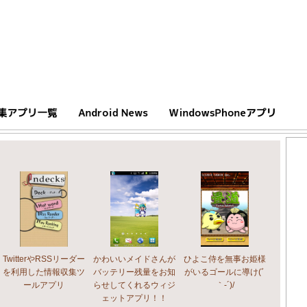
TwitterやRSSリーダー
かわいいメイドさんが
ひよこ侍を無事お姫様
を利用した情報収集ツ
バッテリー残量をお知
がいるゴールに導け(ﾞ
ールアプリ
らせしてくれるウィジ
｀-´)/
ェットアプリ！！