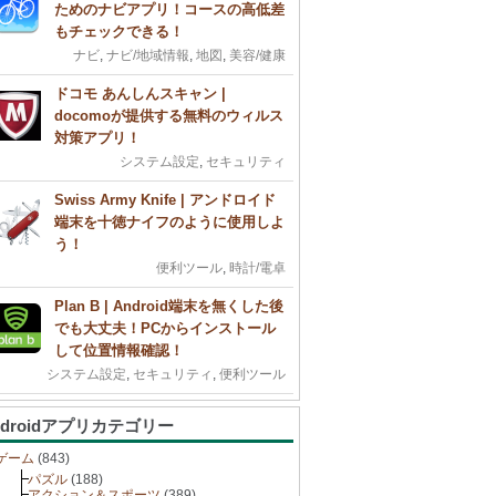
ためのナビアプリ！コースの高低差
もチェックできる！
ナビ
,
ナビ/地域情報
,
地図
,
美容/健康
ドコモ あんしんスキャン |
docomoが提供する無料のウィルス
対策アプリ！
システム設定
,
セキュリティ
Swiss Army Knife | アンドロイド
端末を十徳ナイフのように使用しよ
う！
便利ツール
,
時計/電卓
Plan B | Android端末を無くした後
でも大丈夫！PCからインストール
して位置情報確認！
システム設定
,
セキュリティ
,
便利ツール
ndroidアプリカテゴリー
ゲーム
(843)
パズル
(188)
アクション＆スポーツ
(389)