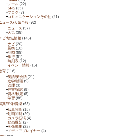
メール
(22)
SNS
(35)
ブログ
(7)
コミュニケーションその他
(21)
ニュース/天気予報
(92)
ニュース
(57)
天気
(38)
ナビ/地域情報
(145)
ナビ
(20)
乗換
(10)
地図
(88)
旅行
(51)
時刻表
(12)
イベント情報
(16)
教育
(116)
英語/英会話
(21)
進学/就職
(9)
管理
(3)
辞書/翻訳
(9)
資格/検定
(5)
学習
(88)
写真/画像/音楽
(63)
写真閲覧
(15)
動画閲覧
(20)
カメラ拡張
(4)
動画撮影
(2)
画像編集
(22)
メディアプレイヤー
(4)