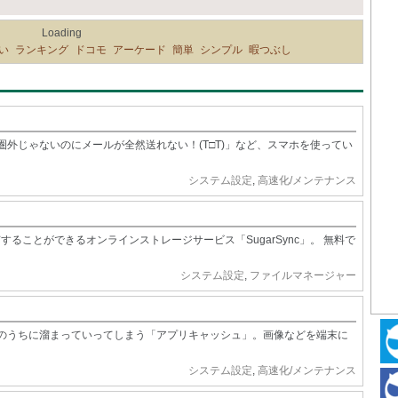
Loading
い
ランキング
ドコモ
アーケード
簡単
シンプル
暇つぶし
外じゃないのにメールが全然送れない！(T□T)」など、スマホを使ってい
システム設定
,
高速化/メンテナンス
ることができるオンラインストレージサービス「SugarSync」。 無料で
システム設定
,
ファイルマネージャー
のうちに溜まっていってしまう「アプリキャッシュ」。画像などを端末に
システム設定
,
高速化/メンテナンス