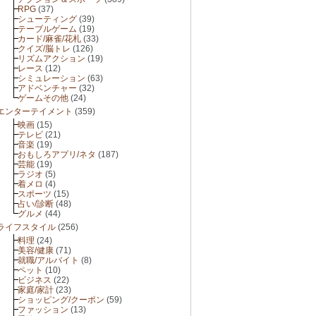
RPG
(37)
シューティング
(39)
テーブルゲーム
(19)
カード/麻雀/花札
(33)
クイズ/脳トレ
(126)
リズムアクション
(19)
レース
(12)
シミュレーション
(63)
アドベンチャー
(32)
ゲームその他
(24)
エンターテイメント
(359)
映画
(15)
テレビ
(21)
音楽
(19)
おもしろアプリ/ネタ
(187)
芸能
(19)
ラジオ
(5)
着メロ
(4)
スポーツ
(15)
占い/診断
(48)
グルメ
(44)
ライフスタイル
(256)
料理
(24)
美容/健康
(71)
就職/アルバイト
(8)
ペット
(10)
ビジネス
(22)
家庭/家計
(23)
ショッピング/クーポン
(59)
ファッション
(13)