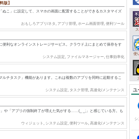
料版】
「ぬこ」に設定して、スマホの画面に配置することができるカスタマイズ
おもしろアプリ/ネタ
,
アプリ管理
,
ホーム画面管理
,
便利ツール
ス
に便利なオンラインストレージサービス。クラウド上にまとめて保存をす
使
システム設定
,
ファイルマネージャー
,
仕事効率化
マルチタスク」機能があります。これは複数のアプリを同時に起動するこ
ユ
システム設定
,
タスク管理
,
高速化/メンテナンス
)」や「アプリの強制終了が増えた気がする……(_ _;」と感じている方。も
シ
ウィジェット
,
システム設定
,
便利ツール
,
高速化/メンテナンス