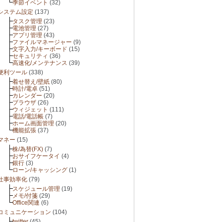
季節イベント
(32)
システム設定
(137)
タスク管理
(23)
電池管理
(27)
アプリ管理
(43)
ファイルマネージャー
(9)
文字入力/キーボード
(15)
セキュリティ
(36)
高速化/メンテナンス
(39)
便利ツール
(338)
着せ替え/壁紙
(80)
時計/電卓
(51)
カレンダー
(20)
ブラウザ
(26)
ウィジェット
(111)
電話/電話帳
(7)
ホーム画面管理
(20)
機能拡張
(37)
マネー
(15)
株/為替(FX)
(7)
おサイフケータイ
(4)
銀行
(3)
ローン/キャッシング
(1)
仕事効率化
(79)
スケジュール管理
(19)
メモ/付箋
(29)
Office関連
(6)
コミュニケーション
(104)
twitter
(45)