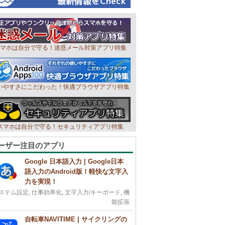
マホは自分で守る！迷惑メール対策アプリ特集
いやすさにこだわった！快適ブラウザアプリ特集
スマホは自分で守る！セキュリティアプリ特集
ーザー注目のアプリ
Google 日本語入力 | Google日本
語入力のAndroid版！軽快な文字入
力を実現！
ステム設定
,
仕事効率化
,
文字入力/キーボード
,
機
能拡張
自転車NAVITIME | サイクリングの