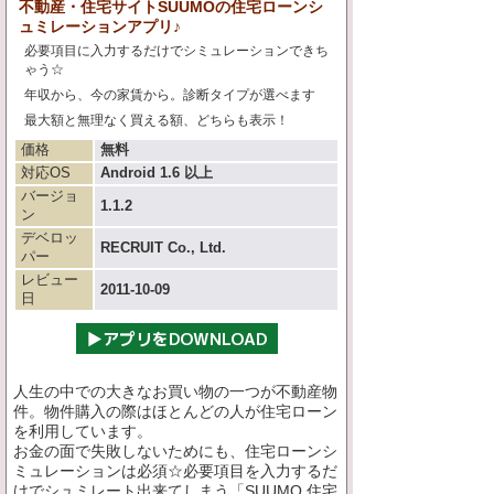
不動産・住宅サイトSUUMOの住宅ローンシ
ュミレーションアプリ♪
必要項目に入力するだけでシミュレーションできち
ゃう☆
年収から、今の家賃から。診断タイプが選べます
最大額と無理なく買える額、どちらも表示！
価格
無料
対応OS
Android 1.6 以上
バージョ
1.1.2
ン
デベロッ
RECRUIT Co., Ltd.
パー
レビュー
2011-10-09
日
人生の中での大きなお買い物の一つが不動産物
件。物件購入の際はほとんどの人が住宅ローン
を利用しています。
お金の面で失敗しないためにも、住宅ローンシ
ミュレーションは必須☆必要項目を入力するだ
けでシュミレート出来てしまう「SUUMO 住宅