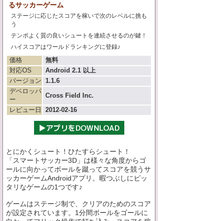
るサッカーゲーム
ステージに応じたスコアを稼いで次のレベルに挑も
う
テンポよく質の良いシュートを連続させるのが鍵！
ハイスコアはワールドランキングに登録♪
価格
無料
対応OS
Android 2.1 以上
バージョン
1.1.6
デベロッパ
Cross Field Inc.
ー
レビュー日
2012-02-16
とにかくシュート！ひたすらシュート！
「スマートサッカー3D」は様々な角度からゴ
ールに向かってボールを蹴ってスコアを競うサ
ッカーゲームAndroidアプリ。暇つぶしにピッ
タリなゲームの1つです♪
ゲームはステージ制で、クリアのためのスコア
が設定されています。1分間ボールをゴールに