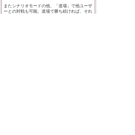
またシナリオモードの他、「道場」で他ユーザ
ーとの対戦も可能。道場で勝ち続ければ、それ
に応じた「称号」が手に入ります。最初は誰も
が「修行者」ですが、最強の称号「鬼札覇王」
を目指しましょう…！
数々の武将カードを操作する臨場感溢れるシナ
リオモードと、全国のプレイヤーとのソーシャ
ルな勝負。どちらもスリリングでスピーディー
なバトルを楽しめます！