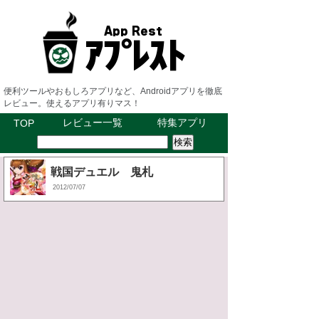
便利ツールやおもしろアプリなど、Androidアプリを徹底
レビュー。使えるアプリ有りマス！
レビュー一覧
特集アプリ
TOP
戦国デュエル 鬼札
2012/07/07