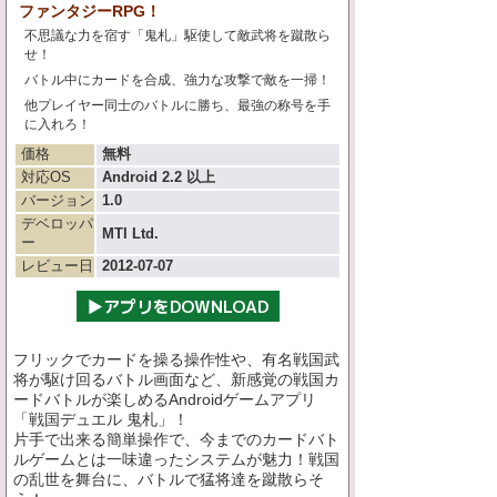
ファンタジーRPG！
不思議な力を宿す「鬼札」駆使して敵武将を蹴散ら
せ！
バトル中にカードを合成、強力な攻撃で敵を一掃！
他プレイヤー同士のバトルに勝ち、最強の称号を手
に入れろ！
価格
無料
対応OS
Android 2.2 以上
バージョン
1.0
デベロッパ
MTI Ltd.
ー
レビュー日
2012-07-07
フリックでカードを操る操作性や、有名戦国武
将が駆け回るバトル画面など、新感覚の戦国カ
ードバトルが楽しめるAndroidゲームアプリ
「戦国デュエル 鬼札」！
片手で出来る簡単操作で、今までのカードバト
ルゲームとは一味違ったシステムが魅力！戦国
の乱世を舞台に、バトルで猛将達を蹴散らそ