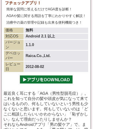
フチェックアプリ！
簡単な質問に答えるだけでAGA度を診断！
AGAや髪に関する用語を丁寧にわかりやすく解説！
治療中の薬の管理や記録も出来る便利機能つき！
価格
無料
対応OS
Android 2.1 以上
バージョ
1.1.0
ン
デベロッ
Raica.Co.,Ltd.
パー
レビュー
2012-08-02
日
最近良く耳にする「AGA（男性型脱毛症）」。
これを知って自分の髪や頭皮が気になって来て
はいるものの、何もしていないという男性も少
なくないと思います。何もしていないのは「ど
こに相談したらいいかわからない」「恥ずかし
い」なんて理由だったりしませんか？
それならAndroidアプリ「男の髪ケア」で、ま