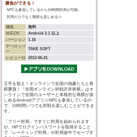
勝負ができる！
NPCも参加しているから24時間対局が可能。
対局だけでなく観戦も楽しめる☆
価格
無料
対応OS
Android 2.1 以上
バージョン
1.16
デベロッパ
TAKE SOFT
ー
レビュー日
2012-06-21
王手を狙え！オンラインで全国の強豪たちと将
棋勝負！『全国オンライン対戦沢井将棋』はオ
ンラインで全国のユーザーと本格的な将棋が楽
しめるAndroidアプリ☆NPCも参加しているの
で、24時間いつでも対戦を楽しむことができま
す。
「フリー対局」ですぐに対局を始められます
が、HPでログインパスワードを取得すること
で「レーティング対局」や対局途中でセーブす