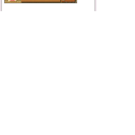
上級者同士の対局を見たら学ぶことがあるかも
しれませんね(^_^)
まとめ
ユーザーやNPCの級が分散されているので、自
分のレベルに合わせて誰でも気軽に対局が楽し
めます。駒をタッチすると、進められるところ
を表示してくれるので初心者でも安心。将棋好
きの人におすすめのアプリです☆
スポンサードリンク