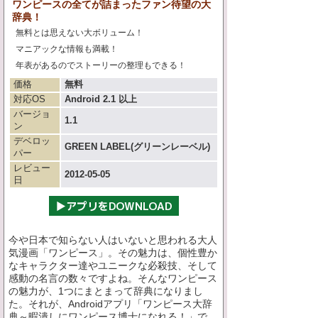
ワンピースの全てが詰まったファン待望の大
辞典！
無料とは思えない大ボリューム！
マニアックな情報も満載！
年表があるのでストーリーの整理もできる！
価格
無料
対応OS
Android 2.1 以上
バージョ
1.1
ン
デベロッ
GREEN LABEL(グリーンレーベル)
パー
レビュー
2012-05-05
日
今や日本で知らない人はいないと思われる大人
気漫画「ワンピース」。その魅力は、個性豊か
なキャラクター達やユニークな必殺技、そして
感動の名言の数々ですよね。そんなワンピース
の魅力が、1つにまとまって辞典になりまし
た。それが、Androidアプリ「ワンピース大辞
典～暇潰しにワンピース博士になれる！」で