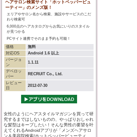
ヘアサロン検索サイト「ホットペッパービュ
ーティー」のメンズ版！
エリアやサロン名から検索、施設やサービスのこだ
わり検索可
6,000点のヘアカタログからお気にいりのスタイル
が見つかる
PCサイト連携でそのまま予約も可能！
価格
無料
対応OS
Android 1.6 以上
バージョ
1.1.11
ン
デベロッ
RECRUIT Co., Ltd.
パー
レビュー
2012-07-30
日
女性のようにヘアスタイルマガジンを買って研
究するまではしないものの、やっぱりおしゃれ
な髪型はキープしたい！そんな男性の要望を叶
えてくれるAndroidアプリが「メンズヘアサロ
ン＆美容院検索/ホットペッパービューティ