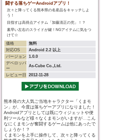
闘する落ちゲーAndroidアプリ！
次々と降ってくる熊本県の名産品をキャッチしよ
う！
目指すは高得点アイテム「加藤清正の兜」！？
素早い左右のスライドが鍵！NGアイテムに気をつ
けて☆
価格
無料
対応OS
Android 2.2 以上
バージョン
1.0.0
デベロッパ
As-Cube Co.,Ltd.
ー
レビュー日
2012-11-28
熊本発の大人気ご当地キャラクター「くまモ
ン」が、今度は落ちゲーアプリになりました！
Androidアプリとしては既にウィジェットや便
利ツールなど様々なくまモンがいますが…こん
なにくまモンが奮闘するゲームは他にあったで
しょうか！？
くまモンを上手に操作して、次々と降ってくる