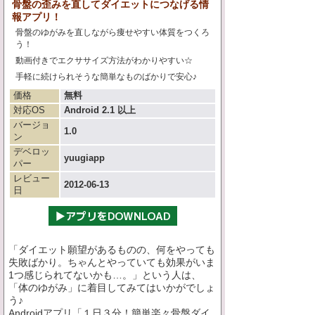
骨盤の歪みを直してダイエットにつなげる情
報アプリ！
骨盤のゆがみを直しながら痩せやすい体質をつくろ
う！
動画付きでエクササイズ方法がわかりやすい☆
手軽に続けられそうな簡単なものばかりで安心♪
価格
無料
対応OS
Android 2.1 以上
バージョ
1.0
ン
デベロッ
yuugiapp
パー
レビュー
2012-06-13
日
「ダイエット願望があるものの、何をやっても
失敗ばかり。ちゃんとやっていても効果がいま
1つ感じられてないかも…。」という人は、
「体のゆがみ」に着目してみてはいかがでしょ
う♪
Androidアプリ「１日３分！簡単楽々骨盤ダイ