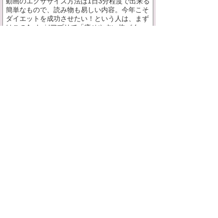
動画のエクササイズ方法は1日3分程度で出来る
簡単なもので、読み物も易しい内容。今年こそ
ダイエットを成功させたい！という人は、まず
はこのAndroidアプリで「痩せやすい体づく
り」に挑戦してみてはいかがでしょうか☆
まとめ
内容は初歩的なものが多いので、既に知識のあ
る人にとっては物足りないと感じてしまうか
も…。骨盤ダイエット初心者向けといった感じ
です。全体的にダイエットというよりは「体の
ゆがみ」の改善方法という印象が強いので、ダ
イエットだけでなく、ゆがみの治療に興味があ
る人も必見です♪
スポンサードリンク