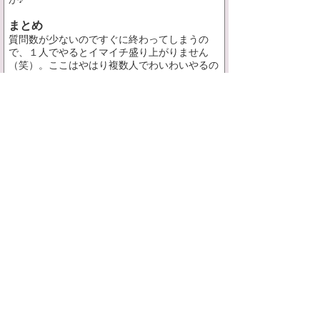
まとめ
質問数が少ないのですぐに終わってしまうの
で、１人でやるとイマイチ盛り上がりません
（笑）。ここはやはり複数人でわいわいやるの
がオススメ。会話が途切れた時の話のネタとし
て、スマホに忍ばせて置くといいと思います！
スポンサードリンク