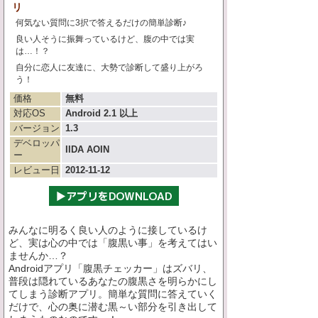
リ
何気ない質問に3択で答えるだけの簡単診断♪
良い人そうに振舞っているけど、腹の中では実
は…！？
自分に恋人に友達に、大勢で診断して盛り上がろ
う！
価格
無料
対応OS
Android 2.1 以上
バージョン
1.3
デベロッパ
IIDA AOIN
ー
レビュー日
2012-11-12
みんなに明るく良い人のように接しているけ
ど、実は心の中では「腹黒い事」を考えてはい
ませんか…？
Androidアプリ「腹黒チェッカー」はズバリ、
普段は隠れているあなたの腹黒さを明らかにし
てしまう診断アプリ。簡単な質問に答えていく
だけで、心の奥に潜む黒～い部分を引き出して