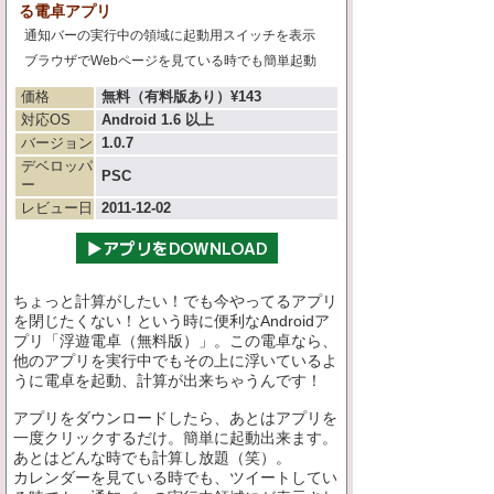
る電卓アプリ
通知バーの実行中の領域に起動用スイッチを表示
ブラウザでWebページを見ている時でも簡単起動
価格
無料（有料版あり）¥143
対応OS
Android 1.6 以上
バージョン
1.0.7
デベロッパ
PSC
ー
レビュー日
2011-12-02
ちょっと計算がしたい！でも今やってるアプリ
を閉じたくない！という時に便利なAndroidア
プリ「浮遊電卓（無料版）」。この電卓なら、
他のアプリを実行中でもその上に浮いているよ
うに電卓を起動、計算が出来ちゃうんです！
アプリをダウンロードしたら、あとはアプリを
一度クリックするだけ。簡単に起動出来ます。
あとはどんな時でも計算し放題（笑）。
カレンダーを見ている時でも、ツイートしてい