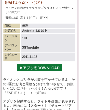
をあげよう∠(・_・)ﾗｼﾞｬ
ライオンの目がキラキラ☆ゴリラはちょっと憎たら
しい顔だわ･･･。
毒瓶には注意！！||(*￣ﾛ￣)ｶﾞｰﾝ||
価格
無料
対応OS
Android 1.6 以上
バージョ
101
ン
デベロッ
3GTmobile
パー
レビュー
2011-11-13
日
ライオンとゴリラがお腹を空かせているよ！そ
の2匹にお肉と果物を分けて食べさせて、お腹
いっぱいにさせちゃおう！Androidアプリ
『EAT IT！』(￣￢￣*)ｼﾞｭﾙﾘ
アプリを起動すると、タイトル画面が表示され
るよ。画面には【スタート】【チュートリア