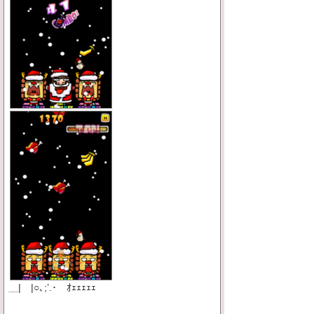
＿|￣|○､;’.･ ｵｪｪｪｪｪ