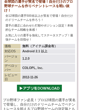
全球団の選手が実名で登場！自分だけのプロ
野球チームを作りペナントレースを戦い抜
け！
全12球団の選手500名以上が実名で登場！自分だけ
のドリームチームを作ろう！
選手の適正に合わせた打順やポジション設定！本格
的なチーム戦略を体感！
お気に入りの選手を強化してステータスアップ！最
強チームを目指せ！
価格
無料（アイテム課金有）
対応OS
Android 2.1 以上
バージョ
1.2.0
ン
デベロッ
COLOPL, Inc.
パー
レビュー
2012-11-26
日
プロ野球ファン必見！プロ12球団の選手が実名
で登場し、自分だけのドリームチームでペナン
トレースを戦えるプロ野球ゲームの決定版とも