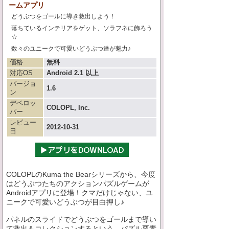
ームアプリ
どうぶつをゴールに導き救出しよう！
落ちているインテリアをゲット、ソラフネに飾ろう
☆
数々のユニークで可愛いどうぶつ達が魅力♪
価格
無料
対応OS
Android 2.1 以上
バージョ
1.6
ン
デベロッ
COLOPL, Inc.
パー
レビュー
2012-10-31
日
COLOPLのKuma the Bearシリーズから、今度
はどうぶつたちのアクションパズルゲームが
Androidアプリに登場！クマだけじゃない、ユ
ニークで可愛いどうぶつが目白押し♪
パネルのスライドでどうぶつをゴールまで導い
て救出＆コレクションするという、パズル要素