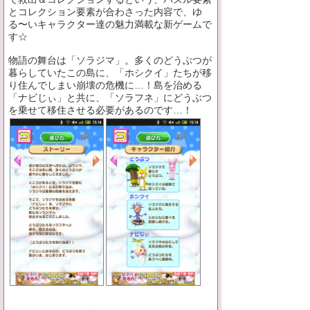
とコレクション要素が合わさった内容で、ゆ
る〜いキャラクター達の魅力満載な新ゲームで
す☆
物語の舞台は「ソラジマ」。多くのどうぶつが
暮らしていたこの島に、「ホシクイ」たちが移
り住んでしまい崩壊の危機に…！島を治める
「ナビじぃ」と共に、「ソラフネ」にどうぶつ
を乗せて移住させる必要があるのです…！