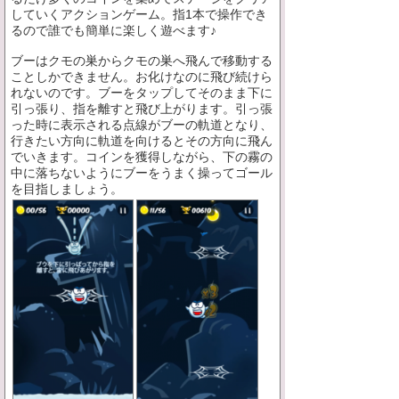
していくアクションゲーム。指1本で操作でき
るので誰でも簡単に楽しく遊べます♪
ブーはクモの巣からクモの巣へ飛んで移動する
ことしかできません。お化けなのに飛び続けら
れないのです。ブーをタップしてそのまま下に
引っ張り、指を離すと飛び上がります。引っ張
った時に表示される点線がブーの軌道となり、
行きたい方向に軌道を向けるとその方向に飛ん
でいきます。コインを獲得しながら、下の霧の
中に落ちないようにブーをうまく操ってゴール
を目指しましょう。