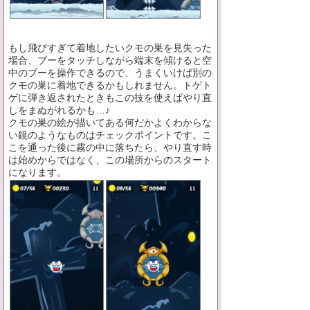
もし飛びすぎて着地したいクモの巣を見失った
場合、ブーをタッチしながら端末を傾けると空
中のブーを操作できるので、うまくいけば別の
クモの巣に着地できるかもしれません。トゲト
ゲに弾き返されたときもこの技を使えばやり直
しをまぬがれるかも…♪
クモの巣の絵が描いてある何だかよくわからな
い鏡のようなものはチェックポイントです。こ
こを通った後に霧の中に落ちたら、やり直す時
は始めからではなく、この場所からのスタート
になります。