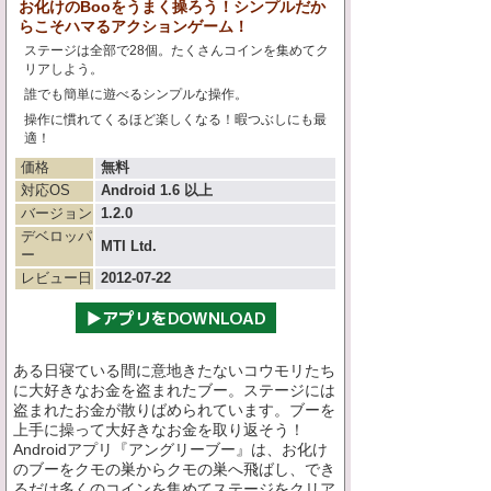
お化けのBooをうまく操ろう！シンプルだか
らこそハマるアクションゲーム！
ステージは全部で28個。たくさんコインを集めてク
リアしよう。
誰でも簡単に遊べるシンプルな操作。
操作に慣れてくるほど楽しくなる！暇つぶしにも最
適！
価格
無料
対応OS
Android 1.6 以上
バージョン
1.2.0
デベロッパ
MTI Ltd.
ー
レビュー日
2012-07-22
ある日寝ている間に意地きたないコウモリたち
に大好きなお金を盗まれたブー。ステージには
盗まれたお金が散りばめられています。ブーを
上手に操って大好きなお金を取り返そう！
Androidアプリ『アングリーブー』は、お化け
のブーをクモの巣からクモの巣へ飛ばし、でき
るだけ多くのコインを集めてステージをクリア