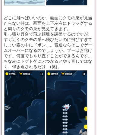
どこに飛べばいいのか、画面にクモの巣が見当
たらない時は、画面を上下左右にドラッグする
と周りのクモの巣が見えてきます。
引っ張り具合で飛ぶ距離を調整するのですが、
すぐ近くのクモの巣へ飛びたいのに飛びすぎて
しまい霧の中にドボン…。普通ならそこでゲー
ムオーバーになるのでしょうが、ブーはお化け
です。何度でもやり直すことができるんです。
ちなみにトゲトゲにぶつかるとやり直しではな
く、弾き返されるだけ…(笑)。