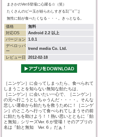
まさかのVer.6登場に心躍る☆（笑）
たくさんのビー玉が紛らわしすぎるΣ(￣ε￣;|
無性に飴が食べたくなる・・・。きっとなる。
価格
無料
対応OS
Android 2.2 以上
バージョン
1.0.1
デベロッパ
trend media Co. Ltd.
ー
レビュー日
2012-02-18
［ニンゲン］に会ってしまったら、食べられて
しまうことを知らない無知な飴たちは、
［ニンゲン］に会いたい一心で、［ニンゲン］
の元へ行こうとしちゃうんだ・・・・。そんな
悲しい運命から飴たちを救うために！［ニンゲ
ン］のところへ行って食べられてしまうその前
に飴たちを助けよう！！熱い思いとともに「飴
と無知」シリーズVer.６が登場！そのアプリの
名は『飴と無知 Ver.６』だぁ！