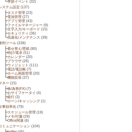
季節イベント
(32)
システム設定
(137)
タスク管理
(23)
電池管理
(27)
アプリ管理
(43)
ファイルマネージャー
(9)
文字入力/キーボード
(15)
セキュリティ
(36)
高速化/メンテナンス
(39)
便利ツール
(338)
着せ替え/壁紙
(80)
時計/電卓
(51)
カレンダー
(20)
ブラウザ
(26)
ウィジェット
(111)
電話/電話帳
(7)
ホーム画面管理
(20)
機能拡張
(37)
マネー
(15)
株/為替(FX)
(7)
おサイフケータイ
(4)
銀行
(3)
ローン/キャッシング
(1)
仕事効率化
(79)
スケジュール管理
(19)
メモ/付箋
(29)
Office関連
(6)
コミュニケーション
(104)
twitter
(45)