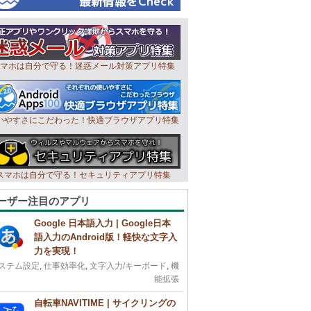
マホは自分で守る！迷惑メール対策アプリ特集
いやすさにこだわった！快適ブラウザアプリ特集
スマホは自分で守る！セキュリティアプリ特集
ーザー注目のアプリ
Google 日本語入力 | Google日本
語入力のAndroid版！軽快な文字入
力を実現！
ステム設定
,
仕事効率化
,
文字入力/キーボード
,
機
能拡張
自転車NAVITIME | サイクリングの