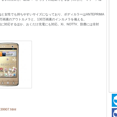
。
120gと女性でも持ちやすいサイズになっており、ボディカラーはANTEPRIMA
ラは810万画素のアウトカメラと、130万画素のインカメラを備える。
に対応するほか、おくだけ充電にも対応。Xi、NOTTV、防塵には非対
539907.html