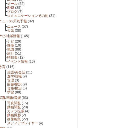
メール
(22)
SNS
(35)
ブログ
(7)
コミュニケーションその他
(21)
ニュース/天気予報
(92)
ニュース
(57)
天気
(38)
ナビ/地域情報
(145)
ナビ
(20)
乗換
(10)
地図
(88)
旅行
(51)
時刻表
(12)
イベント情報
(16)
教育
(116)
英語/英会話
(21)
進学/就職
(9)
管理
(3)
辞書/翻訳
(9)
資格/検定
(5)
学習
(88)
写真/画像/音楽
(63)
写真閲覧
(15)
動画閲覧
(20)
カメラ拡張
(4)
動画撮影
(2)
画像編集
(22)
メディアプレイヤー
(4)