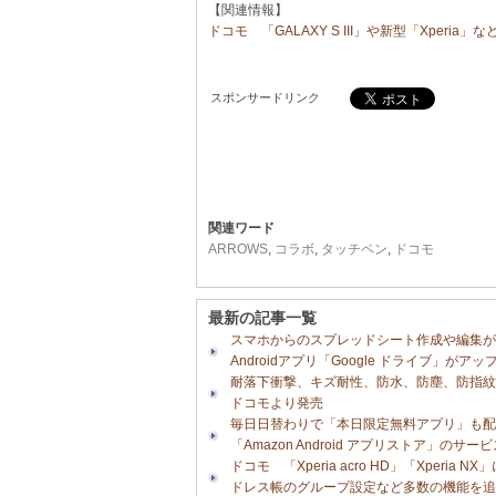
【関連情報】
ドコモ 「GALAXY S III」や新型「Xperia
スポンサードリンク
関連ワード
ARROWS
,
コラボ
,
タッチペン
,
ドコモ
最新の記事一覧
スマホからのスプレッドシート作成や編集
Androidアプリ「Google ドライブ」がア
耐落下衝撃、キズ耐性、防水、防塵、防指紋、防汚
ドコモより発売
毎日日替わりで「本日限定無料アプリ」も配
「Amazon Android アプリストア」のサー
ドコモ 「Xperia acro HD」「Xperi
ドレス帳のグループ設定など多数の機能を追