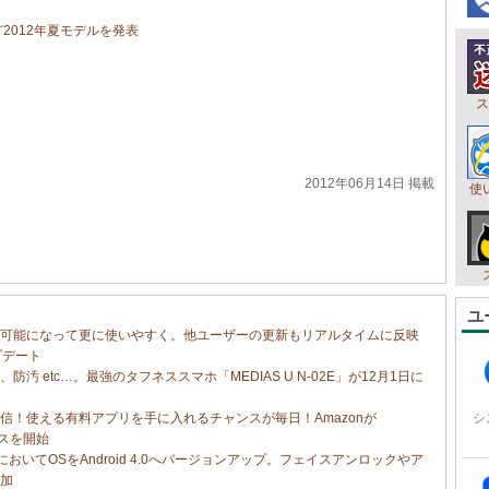
」など2012年夏モデルを発表
ス
2012年06月14日 掲載
使
ユ
が可能になって更に使いやすく。他ユーザーの更新もリアルタイムに反映
ップデート
 etc…。最強のタフネススマホ「MEDIAS U N-02E」が12月1日に
信！使える有料アプリを手に入れるチャンスが毎日！Amazonが
シ
ビスを開始
a NX」においてOSをAndroid 4.0へバージョンアップ。フェイスアンロックやア
加