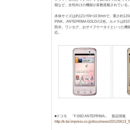
能など、女性向けの機能が多数搭載されている
本体サイズは約121×59×10.9mmで、重さ約
PINK、ANTEPRIMA GOLDの2色。カメ
防水、ワンセグ、おサイフケータイといった機能
応。
■ドコモ 「F-09D ANTEPRIMA」 製品情報
http://k-tai.impress.co.jp/docs/news/20120613_