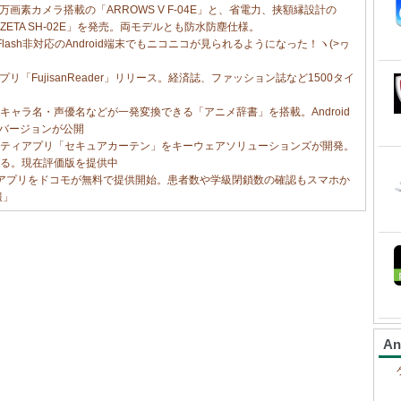
万画素カメラ搭載の「ARROWS V F-04E」と、省電力、挟額縁設計の
E ZETA SH-02E」を発売。両モデルとも防水防塵仕様。
Flash非対応のAndroid端末でもニコニコが見られるようになった！ヽ(>ヮ
アプリ「FujisanReader」リリース。経済誌、ファッション誌など1500タイ
ャラ名・声優名などが一発変換できる「アニメ辞書」を搭載。Android
新バージョンが公開
ティアプリ「セキュアカーテン」をキーウェアソリューションズが開発。
る。現在評価版を提供中
idアプリをドコモが無料で提供開始。患者数や学級閉鎖数の確認もスマホか
報」
A