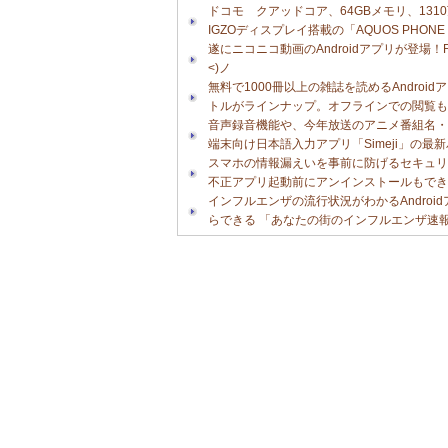
ドコモ クアッドコア、64GBメモリ、1310
IGZOディスプレイ搭載の「AQUOS PHON
遂にニコニコ動画のAndroidアプリが登場！
<)ノ
無料で1000冊以上の雑誌を読めるAndroid
トルがラインナップ。オフラインでの閲覧も
音声録音機能や、今年放送のアニメ番組名・キ
端末向け日本語入力アプリ「Simeji」の最
スマホの情報漏えいを事前に防げるセキュリ
不正アプリ起動前にアンインストールもでき
インフルエンザの流行状況がわかるAndro
らできる 「あなたの街のインフルエンザ速