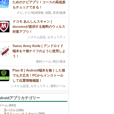
ためのナビアプリ！コースの高低差
もチェックできる！
ナビ
,
ナビ/地域情報
,
地図
,
美容/健康
ドコモ あんしんスキャン |
docomoが提供する無料のウィルス
対策アプリ！
システム設定
,
セキュリティ
Swiss Army Knife | アンドロイド
端末を十徳ナイフのように使用しよ
う！
便利ツール
,
時計/電卓
Plan B | Android端末を無くした後
でも大丈夫！PCからインストール
して位置情報確認！
システム設定
,
セキュリティ
,
便利ツール
ndroidアプリカテゴリー
ゲーム
(843)
パズル
(188)
アクション＆スポーツ
(389)