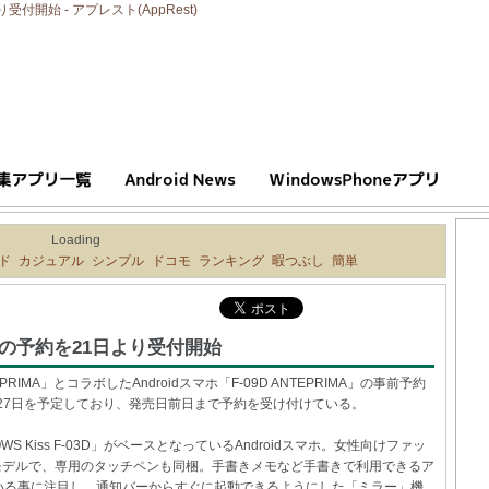
受付開始 - アプレスト(AppRest)
Loading
ド
カジュアル
シンプル
ドコモ
ランキング
暇つぶし
簡単
MA」の予約を21日より受付開始
MA」とコラボしたAndroidスマホ「F-09D ANTEPRIMA」の事前予約
月27日を予定しており、発売日前日まで予約を受け付けている。
OWS Kiss F-03D」がベースとなっているAndroidスマホ。女性向けファッ
したモデルで、専用のタッチペンも同梱。手書きメモなど手書きで利用できるア
いる事に注目し、通知バーからすぐに起動できるようにした「ミラー」機