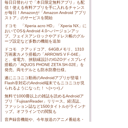
毎日日替わりで「本日限定無料アプリ」も配
信！使える有料アプリを手に入れるチャンス
が毎日！Amazonが「Amazon Android アプリ
ストア」のサービスを開始
ドコモ 「Xperia acro HD」「Xperia NX」に
おいてOSをAndroid 4.0へバージョンアッ
プ。フェイスアンロックやアドレス帳のグル
ープ設定など多数の機能を追加
ドコモ クアッドコア、64GBメモリ、1310
万画素カメラ搭載の「ARROWS V F-04E」
と、省電力、挟額縁設計のIGZOディスプレイ
搭載の「AQUOS PHONE ZETA SH-02E」を
発売。両モデルとも防水防塵仕様。
遂にニコニコ動画のAndroidアプリが登場！
Flash非対応のAndroid端末でもニコニコが見
られるようになった！ヽ(>ヮ<)ノ
無料で1000冊以上の雑誌を読めるAndroidア
プリ「FujisanReader」リリース。経済誌、
ファッション誌など1500タイトルがラインナ
ップ。オフラインでの閲覧も
音声録音機能や、今年放送のアニメ番組名・
キャラ名・声優名などが一発変換できる「ア