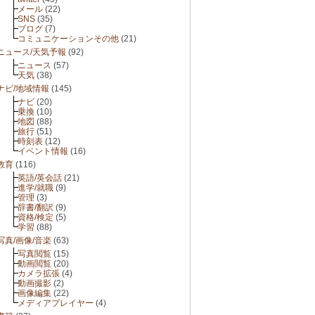
メール
(22)
SNS
(35)
ブログ
(7)
コミュニケーションその他
(21)
ニュース/天気予報
(92)
ニュース
(57)
天気
(38)
ナビ/地域情報
(145)
ナビ
(20)
乗換
(10)
地図
(88)
旅行
(51)
時刻表
(12)
イベント情報
(16)
教育
(116)
英語/英会話
(21)
進学/就職
(9)
管理
(3)
辞書/翻訳
(9)
資格/検定
(5)
学習
(88)
写真/画像/音楽
(63)
写真閲覧
(15)
動画閲覧
(20)
カメラ拡張
(4)
動画撮影
(2)
画像編集
(22)
メディアプレイヤー
(4)