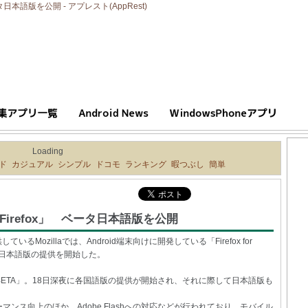
タ日本語版を公開 - アプレスト(AppRest)
Loading
ド
カジュアル
シンプル
ドコモ
ランキング
暇つぶし
簡単
「Firefox」 ベータ日本語版を公開
ているMozillaでは、Android端末向けに開発している「Firefox for
において日本語版の提供を開始した。
ox BETA」。18日深夜に各国語版の提供が開始され、それに際して日本語版も
ンス向上のほか、Adobe Flashへの対応などが行われており、モバイル