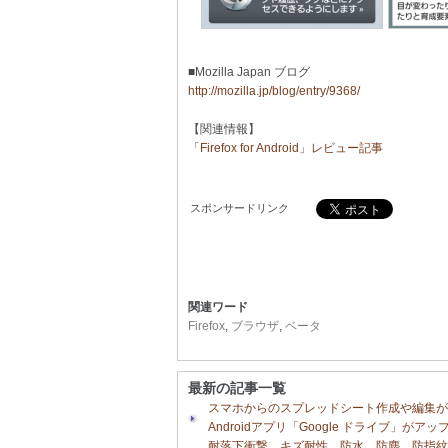
■Mozilla Japan ブログ
http://mozilla.jp/blog/entry/9368/
【関連情報】
「Firefox for Android」レビュー記事
スポンサードリンク
関連ワード
Firefox
,
ブラウザ
,
ベータ
最新の記事一覧
スマホからのスプレッドシート作成や編集
Androidアプリ「Google ドライブ」がア
耐落下衝撃、キズ耐性、防水、防塵、防指紋、防汚