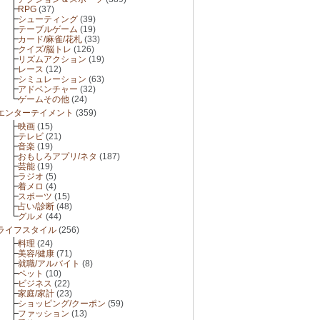
RPG
(37)
シューティング
(39)
テーブルゲーム
(19)
カード/麻雀/花札
(33)
クイズ/脳トレ
(126)
リズムアクション
(19)
レース
(12)
シミュレーション
(63)
アドベンチャー
(32)
ゲームその他
(24)
エンターテイメント
(359)
映画
(15)
テレビ
(21)
音楽
(19)
おもしろアプリ/ネタ
(187)
芸能
(19)
ラジオ
(5)
着メロ
(4)
スポーツ
(15)
占い/診断
(48)
グルメ
(44)
ライフスタイル
(256)
料理
(24)
美容/健康
(71)
就職/アルバイト
(8)
ペット
(10)
ビジネス
(22)
家庭/家計
(23)
ショッピング/クーポン
(59)
ファッション
(13)