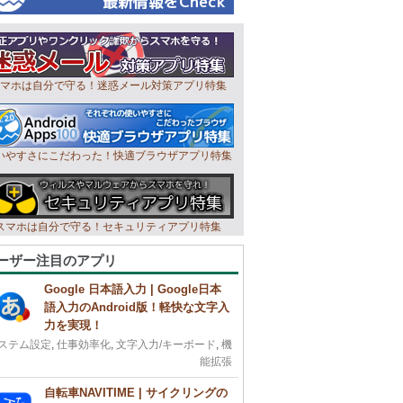
マホは自分で守る！迷惑メール対策アプリ特集
いやすさにこだわった！快適ブラウザアプリ特集
スマホは自分で守る！セキュリティアプリ特集
ーザー注目のアプリ
Google 日本語入力 | Google日本
語入力のAndroid版！軽快な文字入
力を実現！
ステム設定
,
仕事効率化
,
文字入力/キーボード
,
機
能拡張
自転車NAVITIME | サイクリングの