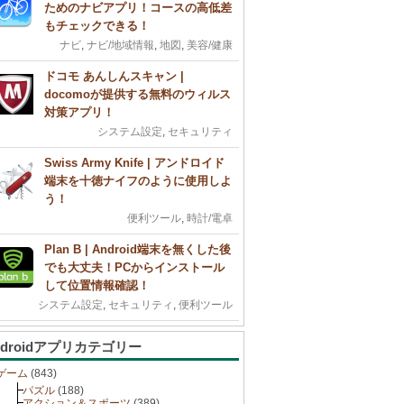
ためのナビアプリ！コースの高低差
もチェックできる！
ナビ
,
ナビ/地域情報
,
地図
,
美容/健康
ドコモ あんしんスキャン |
docomoが提供する無料のウィルス
対策アプリ！
システム設定
,
セキュリティ
Swiss Army Knife | アンドロイド
端末を十徳ナイフのように使用しよ
う！
便利ツール
,
時計/電卓
Plan B | Android端末を無くした後
でも大丈夫！PCからインストール
して位置情報確認！
システム設定
,
セキュリティ
,
便利ツール
ndroidアプリカテゴリー
ゲーム
(843)
パズル
(188)
アクション＆スポーツ
(389)