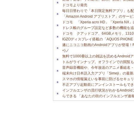
ドコモより発売
毎日日替わりで「本日限定無料アプリ」も配
「Amazon Android アプリストア」のサー
ドコモ 「Xperia acro HD」「Xperi
ドレス帳のグループ設定など多数の機能を追
ドコモ クアッドコア、64GBメモリ、1310
IGZOディスプレイ搭載の「AQUOS PHON
遂にニコニコ動画のAndroidアプリが登場！
<)ノ
無料で1000冊以上の雑誌を読めるAndroid
トルがラインナップ。オフラインでの閲覧も
音声録音機能や、今年放送のアニメ番組名・キ
端末向け日本語入力アプリ「Simeji」の最
スマホの情報漏えいを事前に防げるセキュリ
不正アプリ起動前にアンインストールもでき
インフルエンザの流行状況がわかるAndro
らできる 「あなたの街のインフルエンザ速