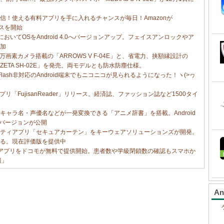
信！使える有料アプリを手に入れるチャンスが毎日！Amazonが
ビスを開始
a NX」においてOSをAndroid 4.0へバージョンアップ。フェイスアンロックやア
加
万画素カメラ搭載の「ARROWS V F-04E」と、省電力、挟額縁設計の
E ZETA SH-02E」を発売。両モデルとも防水防塵仕様。
Flash非対応のAndroid端末でもニコニコが見られるようになった！ヽ(>ヮ
アプリ「FujisanReader」リリース。経済誌、ファッション誌など1500タイ
ャラ名・声優名などが一発変換できる「アニメ辞書」を搭載。Android
新バージョンが公開
ティアプリ「セキュアカーテン」をキーウェアソリューションズが開発。
る。現在評価版を提供中
idアプリをドコモが無料で提供開始。患者数や学級閉鎖数の確認もスマホか
報」
A