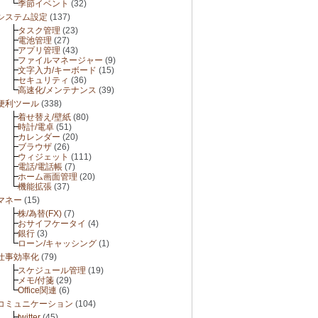
季節イベント
(32)
システム設定
(137)
タスク管理
(23)
電池管理
(27)
アプリ管理
(43)
ファイルマネージャー
(9)
文字入力/キーボード
(15)
セキュリティ
(36)
高速化/メンテナンス
(39)
便利ツール
(338)
着せ替え/壁紙
(80)
時計/電卓
(51)
カレンダー
(20)
ブラウザ
(26)
ウィジェット
(111)
電話/電話帳
(7)
ホーム画面管理
(20)
機能拡張
(37)
マネー
(15)
株/為替(FX)
(7)
おサイフケータイ
(4)
銀行
(3)
ローン/キャッシング
(1)
仕事効率化
(79)
スケジュール管理
(19)
メモ/付箋
(29)
Office関連
(6)
コミュニケーション
(104)
twitter
(45)